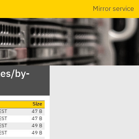
Mirror service
es/by-
Size
EST
47 B
EST
47 B
EST
49 B
EST
49 B