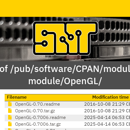
 of /pub/software/CPAN/modul
module/OpenGL/
Filename
Modification time
OpenGL-0.70.readme
2016-10-08 21:29 C
OpenGL-0.70.tar.gz
2016-10-08 21:29 C
OpenGL-0.7006.readme
2025-04-14 06:53 C
OpenGL-0.7006.tar.gz
2025-04-14 06:53 C