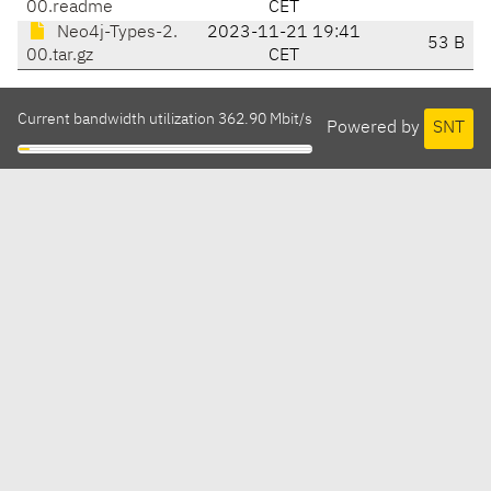
00.readme
CET
Neo4j-Types-2.
2023-11-21 19:41
53 B
00.tar.gz
CET
Current bandwidth utilization 362.90 Mbit/s
Powered by
SNT