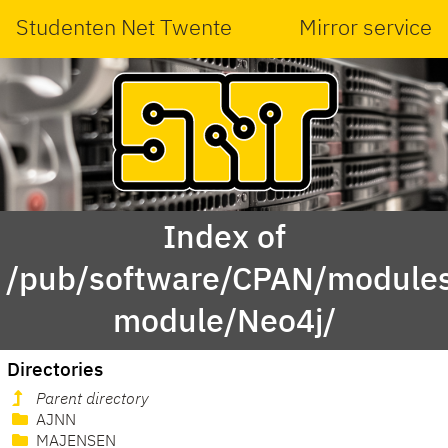
Studenten Net Twente
Mirror service
Index of
/pub/software/CPAN/modules
module/Neo4j/
Directories
Parent directory
AJNN
MAJENSEN