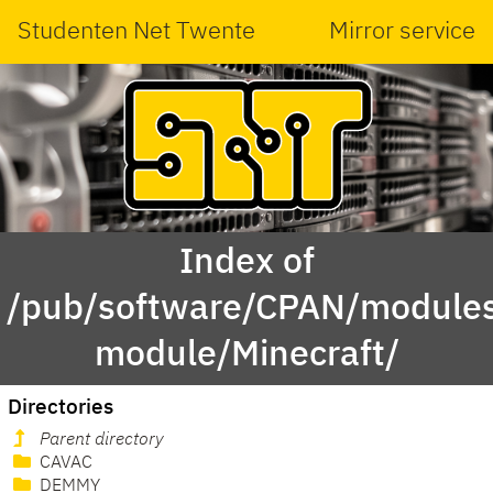
Studenten Net Twente
Mirror service
Index of
/pub/software/CPAN/modules
module/Minecraft/
Directories
Parent directory
CAVAC
DEMMY