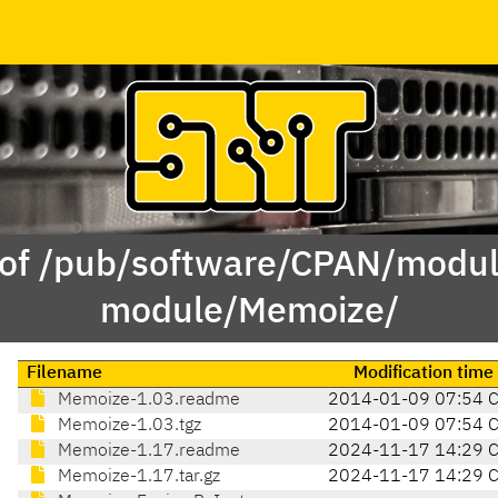
 of /pub/software/CPAN/modul
module/Memoize/
Filename
Modification time
Memoize-1.03.readme
2014-01-09 07:54 
Memoize-1.03.tgz
2014-01-09 07:54 
Memoize-1.17.readme
2024-11-17 14:29 
Memoize-1.17.tar.gz
2024-11-17 14:29 