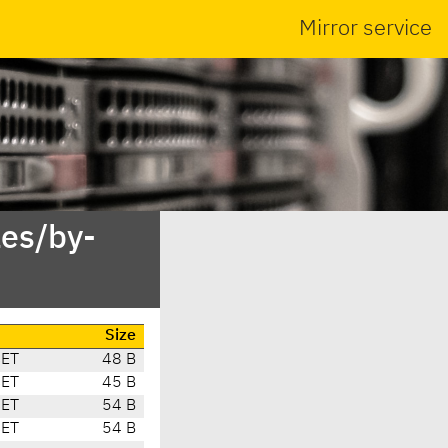
Mirror service
es/by-
Size
CET
48 B
CET
45 B
CET
54 B
CET
54 B