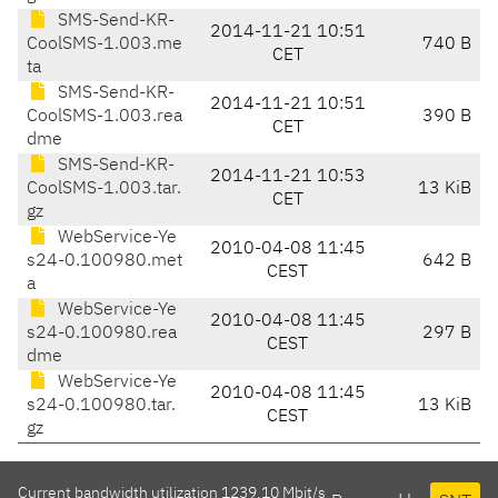
SMS-Send-KR-
2014-11-21 10:51
CoolSMS-1.003.me
740 B
CET
ta
SMS-Send-KR-
2014-11-21 10:51
CoolSMS-1.003.rea
390 B
CET
dme
SMS-Send-KR-
2014-11-21 10:53
CoolSMS-1.003.tar.
13 KiB
CET
gz
WebService-Ye
2010-04-08 11:45
s24-0.100980.met
642 B
CEST
a
WebService-Ye
2010-04-08 11:45
s24-0.100980.rea
297 B
CEST
dme
WebService-Ye
2010-04-08 11:45
s24-0.100980.tar.
13 KiB
CEST
gz
Current bandwidth utilization 1239.10 Mbit/s