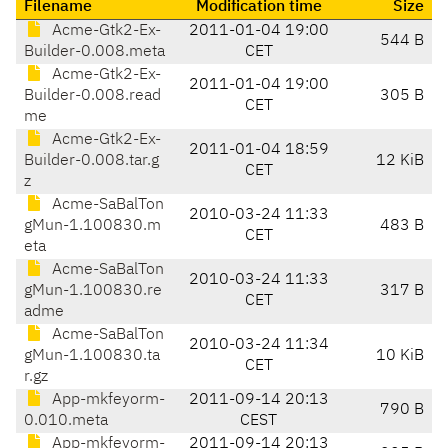
Filename
Modification time
Size
Acme-Gtk2-Ex-
2011-01-04 19:00
544 B
Builder-0.008.meta
CET
Acme-Gtk2-Ex-
2011-01-04 19:00
Builder-0.008.read
305 B
CET
me
Acme-Gtk2-Ex-
2011-01-04 18:59
Builder-0.008.tar.g
12 KiB
CET
z
Acme-SaBalTon
2010-03-24 11:33
gMun-1.100830.m
483 B
CET
eta
Acme-SaBalTon
2010-03-24 11:33
gMun-1.100830.re
317 B
CET
adme
Acme-SaBalTon
2010-03-24 11:34
gMun-1.100830.ta
10 KiB
CET
r.gz
App-mkfeyorm-
2011-09-14 20:13
790 B
0.010.meta
CEST
App-mkfeyorm-
2011-09-14 20:13