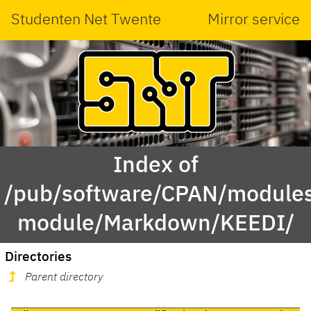
Studenten Net Twente
Mirror service
Index of
/pub/software/CPAN/modules
module/Markdown/KEEDI/
Directories
Parent directory