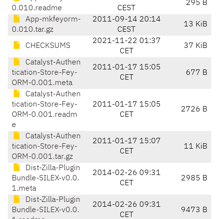
295 B
0.010.readme
CEST
App-mkfeyorm-
2011-09-14 20:14
13 KiB
0.010.tar.gz
CEST
2021-11-22 01:37
CHECKSUMS
37 KiB
CET
Catalyst-Authen
2011-01-17 15:05
tication-Store-Fey-
677 B
CET
ORM-0.001.meta
Catalyst-Authen
tication-Store-Fey-
2011-01-17 15:05
2726 B
ORM-0.001.readm
CET
e
Catalyst-Authen
2011-01-17 15:07
tication-Store-Fey-
11 KiB
CET
ORM-0.001.tar.gz
Dist-Zilla-Plugin
2014-02-26 09:31
Bundle-SILEX-v0.0.
2985 B
CET
1.meta
Dist-Zilla-Plugin
2014-02-26 09:31
Bundle-SILEX-v0.0.
9473 B
CET