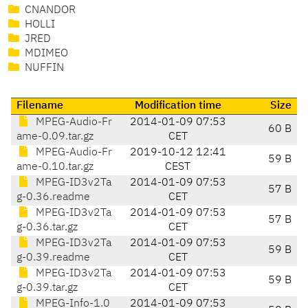
CNANDOR
HOLLI
JRED
MDIMEO
NUFFIN
Filename
Modification time
Size
MPEG-Audio-Fr
2014-01-09 07:53
60 B
ame-0.09.tar.gz
CET
MPEG-Audio-Fr
2019-10-12 12:41
59 B
ame-0.10.tar.gz
CEST
MPEG-ID3v2Ta
2014-01-09 07:53
57 B
g-0.36.readme
CET
MPEG-ID3v2Ta
2014-01-09 07:53
57 B
g-0.36.tar.gz
CET
MPEG-ID3v2Ta
2014-01-09 07:53
59 B
g-0.39.readme
CET
MPEG-ID3v2Ta
2014-01-09 07:53
59 B
g-0.39.tar.gz
CET
MPEG-Info-1.0
2014-01-09 07:53