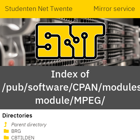
Studenten Net Twente
Mirror service
Index of
/pub/software/CPAN/modules
module/MPEG/
Directories
Parent directory
BRG
CBTILDEN