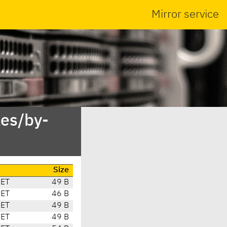
Mirror service
es/by-
Size
CET
49 B
CET
46 B
CET
49 B
CET
49 B