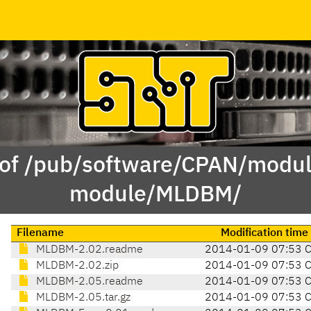
 of /pub/software/CPAN/modul
module/MLDBM/
Filename
Modification time
MLDBM-2.02.readme
2014-01-09 07:53 
MLDBM-2.02.zip
2014-01-09 07:53 
MLDBM-2.05.readme
2014-01-09 07:53 
MLDBM-2.05.tar.gz
2014-01-09 07:53 