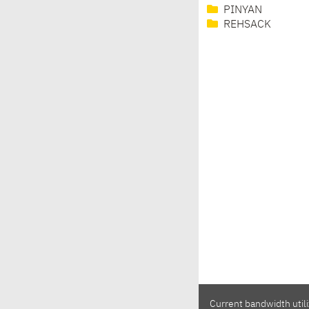
PINYAN
REHSACK
Current bandwidth utili