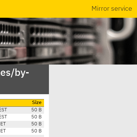
Mirror service
es/by-
Size
EST
50 B
EST
50 B
CET
50 B
CET
50 B