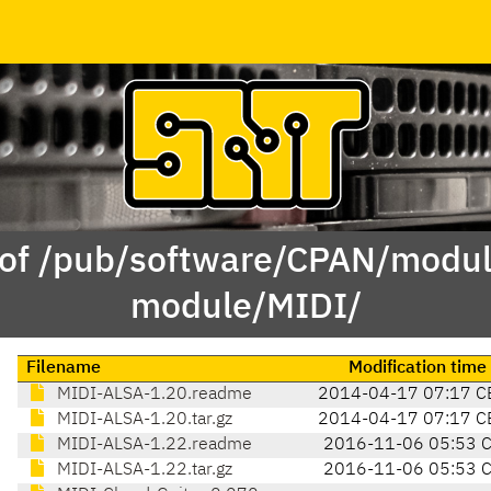
 of /pub/software/CPAN/modul
module/MIDI/
Filename
Modification time
MIDI-ALSA-1.20.readme
2014-04-17 07:17 C
MIDI-ALSA-1.20.tar.gz
2014-04-17 07:17 C
MIDI-ALSA-1.22.readme
2016-11-06 05:53 
MIDI-ALSA-1.22.tar.gz
2016-11-06 05:53 