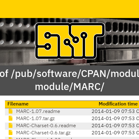
 of /pub/software/CPAN/modul
module/MARC/
Filename
Modification time
MARC-1.07.readme
2014-01-09 07:53 
MARC-1.07.tar.gz
2014-01-09 07:53 
MARC-Charset-0.6.readme
2014-01-09 07:53 
MARC-Charset-0.6.tar.gz
2014-01-09 07:53 