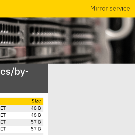
Mirror service
es/by-
Size
CET
48 B
CET
48 B
CET
57 B
CET
57 B