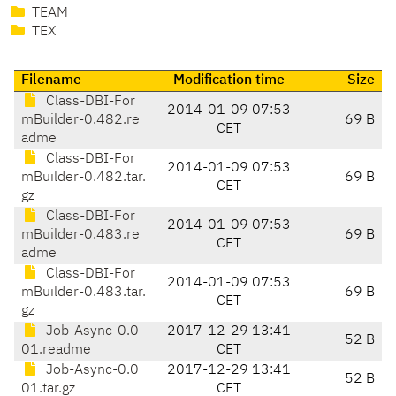
TEAM
TEX
Filename
Modification time
Size
Class-DBI-For
2014-01-09 07:53
mBuilder-0.482.re
69 B
CET
adme
Class-DBI-For
2014-01-09 07:53
mBuilder-0.482.tar.
69 B
CET
gz
Class-DBI-For
2014-01-09 07:53
mBuilder-0.483.re
69 B
CET
adme
Class-DBI-For
2014-01-09 07:53
mBuilder-0.483.tar.
69 B
CET
gz
Job-Async-0.0
2017-12-29 13:41
52 B
01.readme
CET
Job-Async-0.0
2017-12-29 13:41
52 B
01.tar.gz
CET