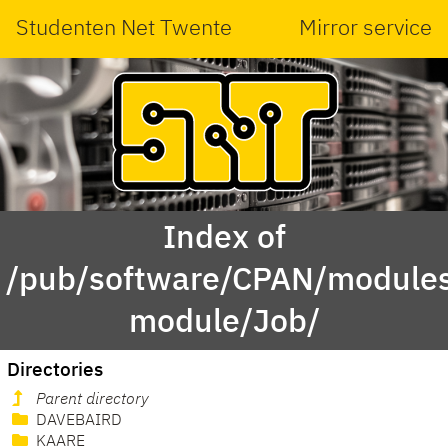
Studenten Net Twente
Mirror service
Index of
/pub/software/CPAN/modules
module/Job/
Directories
Parent directory
DAVEBAIRD
KAARE