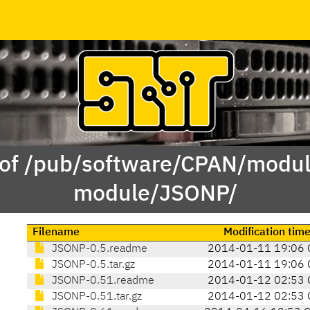
 of /pub/software/CPAN/modul
module/JSONP/
Filename
Modification tim
JSONP-0.5.readme
2014-01-11 19:06 
JSONP-0.5.tar.gz
2014-01-11 19:06 
JSONP-0.51.readme
2014-01-12 02:53 
JSONP-0.51.tar.gz
2014-01-12 02:53 