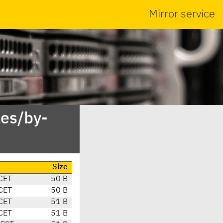
Mirror service
es/by-
e
Size
CET
50 B
CET
50 B
CET
51 B
CET
51 B