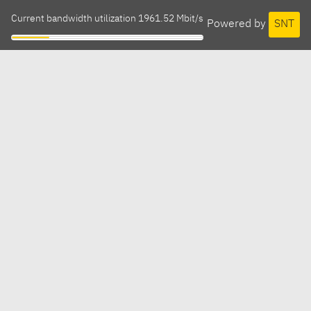
Current bandwidth utilization 1961.52 Mbit/s
Powered by
SNT