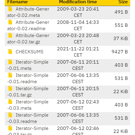
Filename
Modification time
Size
Attribute-Gener
2009-03-23 20:41
491 B
ator-0.02.meta
CET
Attribute-Gener
2008-11-04 14:33
551 B
ator-0.02.readme
CET
Attribute-Gener
2009-03-23 20:48
37 KiB
ator-0.02.tar.gz
CET
2021-11-22 01:21
CHECKSUMS
9427 B
CET
Iterator-Simple
2007-06-11 20:11
403 B
-0.01.meta
CEST
Iterator-Simple
2007-06-06 13:35
531 B
-0.01.readme
CEST
Iterator-Simple
2007-06-11 20:15
22 KiB
-0.01.tar.gz
CEST
Iterator-Simple
2007-06-12 02:43
403 B
-0.03.meta
CEST
Iterator-Simple
2007-06-06 13:35
531 B
-0.03.readme
CEST
Iterator-Simple
2007-06-12 02:46
22 KiB