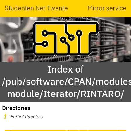
Studenten Net Twente
Mirror service
Index of
/pub/software/CPAN/modules
module/Iterator/RINTARO/
Directories
Parent directory