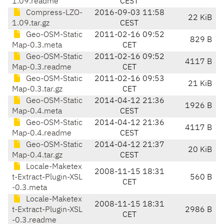
1.09.readme
CEST
Compress-LZO-
2016-09-03 11:58
22 KiB
1.09.tar.gz
CEST
Geo-OSM-Static
2011-02-16 09:52
829 B
Map-0.3.meta
CET
Geo-OSM-Static
2011-02-16 09:52
4117 B
Map-0.3.readme
CET
Geo-OSM-Static
2011-02-16 09:53
21 KiB
Map-0.3.tar.gz
CET
Geo-OSM-Static
2014-04-12 21:36
1926 B
Map-0.4.meta
CEST
Geo-OSM-Static
2014-04-12 21:36
4117 B
Map-0.4.readme
CEST
Geo-OSM-Static
2014-04-12 21:37
20 KiB
Map-0.4.tar.gz
CEST
Locale-Maketex
2008-11-15 18:31
t-Extract-Plugin-XSL
560 B
CET
-0.3.meta
Locale-Maketex
2008-11-15 18:31
t-Extract-Plugin-XSL
2986 B
CET
-0.3.readme