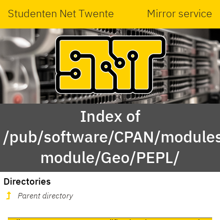
Studenten Net Twente
Mirror service
Index of
/pub/software/CPAN/modules
module/Geo/PEPL/
Directories
Parent directory