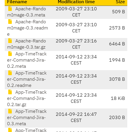
Filename
Modification time
Size
Apache-Rando
2009-03-27 23:10
509 B
mImage-0.3.meta
CET
Apache-Rando
2009-03-27 23:10
mImage-0.3.readm
2573 B
CET
e
Apache-Rando
2009-03-27 23:16
6464 B
mImage-0.3.tar.gz
CET
App-TimeTrack
2014-09-12 23:34
er-Command-Jira-
1994 B
CEST
0.2.meta
App-TimeTrack
2014-09-12 23:34
er-Command-Jira-
3078 B
CEST
0.2.readme
App-TimeTrack
2014-09-12 23:34
er-Command-Jira-
18 KiB
CEST
0.2.tar.gz
App-TimeTrack
2014-09-22 16:47
er-Command-Jira-
2030 B
CEST
0.3.meta
App-TimeTrack