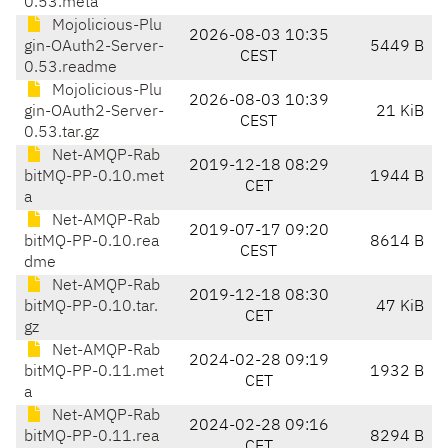
0.53.meta
Mojolicious-Plu
2026-08-03 10:35
gin-OAuth2-Server-
5449 B
CEST
0.53.readme
Mojolicious-Plu
2026-08-03 10:39
gin-OAuth2-Server-
21 KiB
CEST
0.53.tar.gz
Net-AMQP-Rab
2019-12-18 08:29
bitMQ-PP-0.10.met
1944 B
CET
a
Net-AMQP-Rab
2019-07-17 09:20
bitMQ-PP-0.10.rea
8614 B
CEST
dme
Net-AMQP-Rab
2019-12-18 08:30
bitMQ-PP-0.10.tar.
47 KiB
CET
gz
Net-AMQP-Rab
2024-02-28 09:19
bitMQ-PP-0.11.met
1932 B
CET
a
Net-AMQP-Rab
2024-02-28 09:16
bitMQ-PP-0.11.rea
8294 B
CET