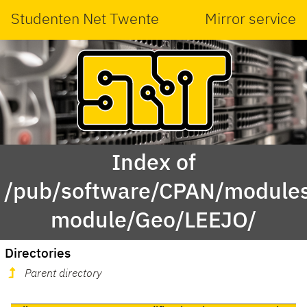
Studenten Net Twente
Mirror service
Index of
/pub/software/CPAN/modules
module/Geo/LEEJO/
Directories
Parent directory