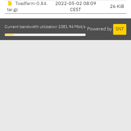
Toadfarm-0.84.
2022-05-02 08:09
26 KiB
tar.gz
CEST
Current bandwidth utilization 1081.94 Mbit/s
Powered by
SNT