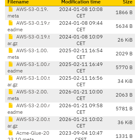
Filename
Modification time
Size
AWS-S3-0.19.
2024-01-08 10:08
1866 B
meta
CET
AWS-S3-0.19.r
2024-01-08 09:44
5634 B
eadme
CET
AWS-S3-0.19.t
2024-01-08 10:09
26 KiB
ar.gz
CET
AWS-S3-1.00.
2025-02-11 16:54
2029 B
meta
CET
AWS-S3-1.00.r
2025-02-11 16:49
5770 B
eadme
CET
AWS-S3-1.00.t
2025-02-11 16:56
34 KiB
ar.gz
CET
AWS-S3-2.00.
2026-01-21 10:00
2063 B
meta
CET
AWS-S3-2.00.r
2026-01-21 09:58
5781 B
eadme
CET
AWS-S3-2.00.t
2026-01-21 10:02
36 KiB
ar.gz
CET
Acme-Glue-20
2023-09-04 10:47
1331 B