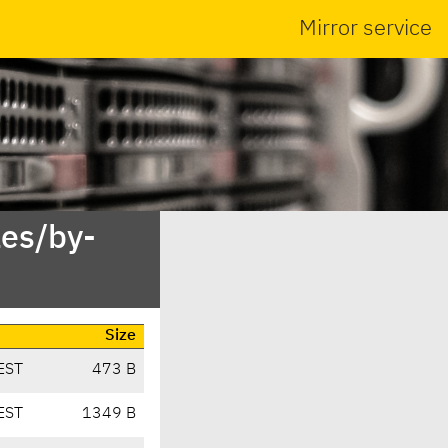
Mirror service
es/by-
Size
EST
473 B
EST
1349 B