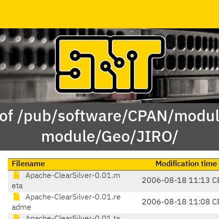
 of /pub/software/CPAN/modul
module/Geo/JIRO/
Filename
Modification time
Apache-ClearSilver-0.01.m
2006-08-18 11:13 C
eta
Apache-ClearSilver-0.01.re
2006-08-18 11:08 C
adme