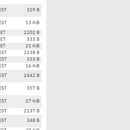
EST
329 B
EST
13 KiB
CET
2202 B
CET
333 B
CET
21 KiB
EST
2238 B
EST
333 B
EST
16 KiB
EST
2442 B
EST
357 B
EST
17 KiB
EST
2137 B
EST
348 B