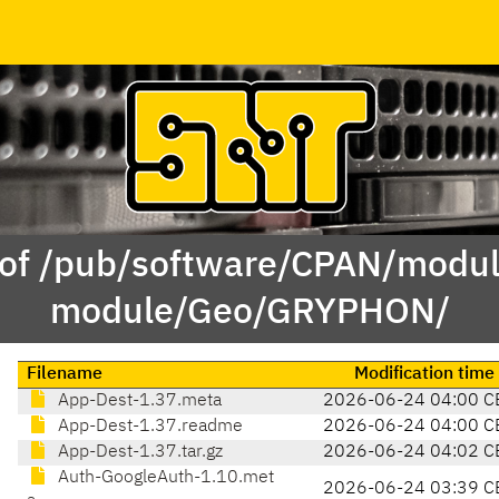
 of /pub/software/CPAN/modul
module/Geo/GRYPHON/
Filename
Modification time
App-Dest-1.37.meta
2026-06-24 04:00 C
App-Dest-1.37.readme
2026-06-24 04:00 C
App-Dest-1.37.tar.gz
2026-06-24 04:02 C
Auth-GoogleAuth-1.10.met
2026-06-24 03:39 C