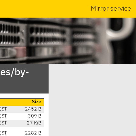
Mirror service
es/by-
Size
EST
2452 B
EST
309 B
EST
27 KiB
EST
2282 B