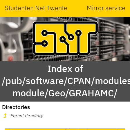
Studenten Net Twente
Mirror service
Index of
/pub/software/CPAN/modules
module/Geo/GRAHAMC/
Directories
Parent directory