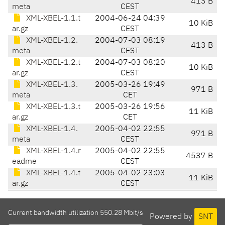
413 B
meta
CEST
XML-XBEL-1.1.t
2004-06-24 04:39
10 KiB
ar.gz
CEST
XML-XBEL-1.2.
2004-07-03 08:19
413 B
meta
CEST
XML-XBEL-1.2.t
2004-07-03 08:20
10 KiB
ar.gz
CEST
XML-XBEL-1.3.
2005-03-26 19:49
971 B
meta
CET
XML-XBEL-1.3.t
2005-03-26 19:56
11 KiB
ar.gz
CET
XML-XBEL-1.4.
2005-04-02 22:55
971 B
meta
CEST
XML-XBEL-1.4.r
2005-04-02 22:55
4537 B
eadme
CEST
XML-XBEL-1.4.t
2005-04-02 23:03
11 KiB
ar.gz
CEST
Current bandwidth utilization 550.28 Mbit/s
Powered by
SNT