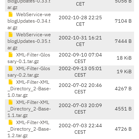
blogUpdates-0.33.t
5056 B
CET
ar.gz
WebService-we
2002-10-28 22:25
blogUpdates-0.34.t
7104 B
CET
ar.gz
WebService-we
2002-10-31 16:21
blogUpdates-0.35.t
7444 B
CET
ar.gz
XML-Filter-Glos
2002-09-10 07:04
18 KiB
sary-0.1.tar.gz
CEST
XML-Filter-Glos
2002-09-13 05:01
19 KiB
sary-0.2.tar.gz
CEST
XML-Filter-XML
2002-07-02 20:46
_Directory_2-Base-
4267 B
CEST
1.0.tar.gz
XML-Filter-XML
2002-07-03 20:09
_Directory_2-Base-
4551 B
CEST
1.1.tar.gz
XML-Filter-XML
2002-07-03 22:44
_Directory_2-Base-
4726 B
CEST
1.2.tar.gz