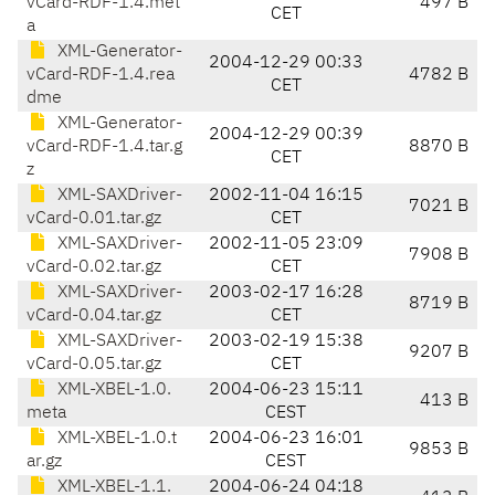
vCard-RDF-1.4.met
497 B
CET
a
XML-Generator-
2004-12-29 00:33
vCard-RDF-1.4.rea
4782 B
CET
dme
XML-Generator-
2004-12-29 00:39
vCard-RDF-1.4.tar.g
8870 B
CET
z
XML-SAXDriver-
2002-11-04 16:15
7021 B
vCard-0.01.tar.gz
CET
XML-SAXDriver-
2002-11-05 23:09
7908 B
vCard-0.02.tar.gz
CET
XML-SAXDriver-
2003-02-17 16:28
8719 B
vCard-0.04.tar.gz
CET
XML-SAXDriver-
2003-02-19 15:38
9207 B
vCard-0.05.tar.gz
CET
XML-XBEL-1.0.
2004-06-23 15:11
413 B
meta
CEST
XML-XBEL-1.0.t
2004-06-23 16:01
9853 B
ar.gz
CEST
XML-XBEL-1.1.
2004-06-24 04:18