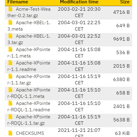
Filename
Modification time
Size
Acme-Test-Wea
2003-02-21 20:30
4716 B
ther-0.2.tar.gz
CET
Apache-XBEL-1.
2004-03-01 22:25
649 B
3.meta
CET
Apache-XBEL-1.
2004-03-01 22:52
9691 B
3.tar.gz
CET
Apache-XPointe
2004-11-16 15:08
536 B
r-1.1.meta
CET
Apache-XPointe
2004-11-16 15:08
2015 B
r-1.1.readme
CET
Apache-XPointe
2004-11-16 15:19
6380 B
r-1.1.tar.gz
CET
Apache-XPointe
2004-11-16 15:10
658 B
r-RDQL-1.1.meta
CET
Apache-XPointe
2004-11-16 15:10
2401 B
r-RDQL-1.1.readme
CET
Apache-XPointe
2004-11-16 15:19
5638 B
r-RDQL-1.1.tar.gz
CET
2021-11-21 21:07
CHECKSUMS
63 KiB