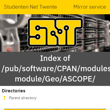
Studenten Net Twente
Mirror service
Index of
/pub/software/CPAN/modules
module/Geo/ASCOPE/
Directories
Parent directory