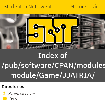
Studenten Net Twente
Mirror service
Index of
/pub/software/CPAN/modules
module/Game/JJATRIA/
Directories
Parent directory
Perl6