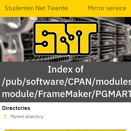
Studenten Net Twente
Mirror service
Index of
/pub/software/CPAN/modules
module/FrameMaker/PGMART
Directories
Parent directory