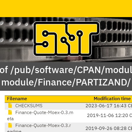
 of /pub/software/CPAN/modul
module/Finance/PARTIZAND/
Filename
Modification time
CHECKSUMS
2023-06-17 16:43 C
Finance-Quote-Moex-0.3.m
2019-11-06 12:20 
eta
Finance-Quote-Moex-0.3.r
2019-09-26 08:28 C