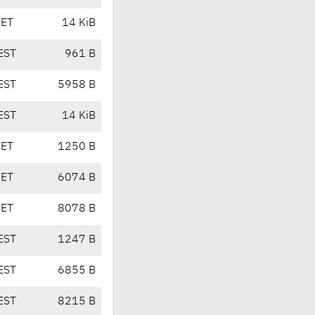
CET
14 KiB
EST
961 B
EST
5958 B
EST
14 KiB
CET
1250 B
CET
6074 B
CET
8078 B
EST
1247 B
EST
6855 B
EST
8215 B