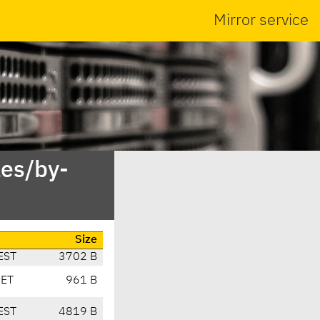
Mirror service
es/by-
Size
EST
3702 B
CET
961 B
EST
4819 B