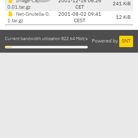
Image-Caption-
2001-12-16 06:26
241 KiB
0.01.tar.gz
CET
Net-Gnutella-0.
2001-08-02 09:41
12 KiB
1.tar.gz
CEST
Current bandwidth utilization 822.64 Mbit/s
Powered by
SNT