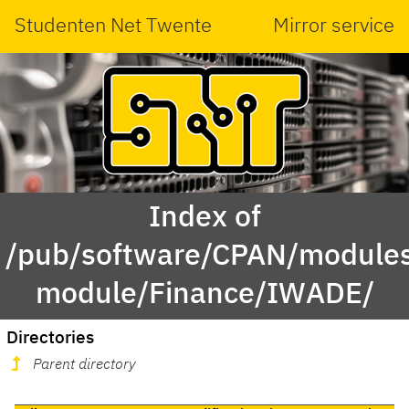
Studenten Net Twente
Mirror service
Index of
/pub/software/CPAN/modules
module/Finance/IWADE/
Directories
Parent directory