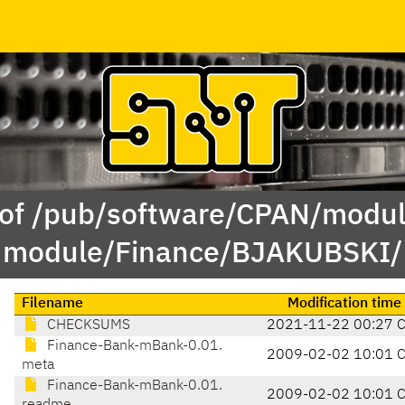
 of /pub/software/CPAN/modul
module/Finance/BJAKUBSKI/
Filename
Modification time
CHECKSUMS
2021-11-22 00:27 
Finance-Bank-mBank-0.01.
2009-02-02 10:01 
meta
Finance-Bank-mBank-0.01.
2009-02-02 10:01 