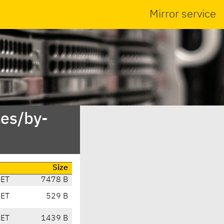
Mirror service
es/by-
Size
CET
7478 B
CET
529 B
CET
1439 B