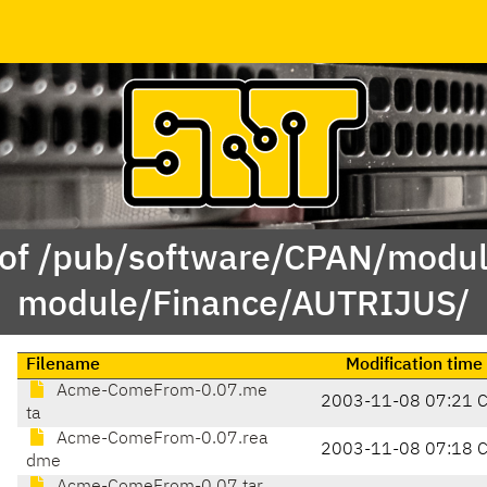
 of /pub/software/CPAN/modul
module/Finance/AUTRIJUS/
Filename
Modification time
Acme-ComeFrom-0.07.me
2003-11-08 07:21 
ta
Acme-ComeFrom-0.07.rea
2003-11-08 07:18 
dme