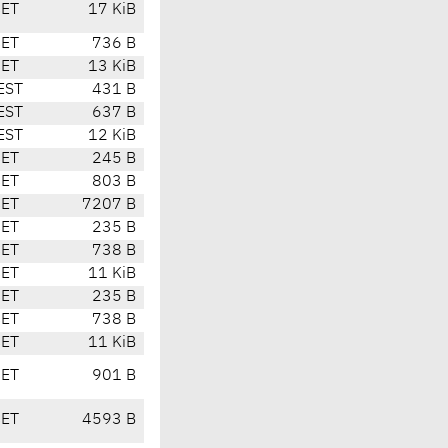
CET
17 KiB
CET
736 B
CET
13 KiB
EST
431 B
EST
637 B
EST
12 KiB
CET
245 B
CET
803 B
CET
7207 B
CET
235 B
CET
738 B
CET
11 KiB
CET
235 B
CET
738 B
CET
11 KiB
CET
901 B
CET
4593 B