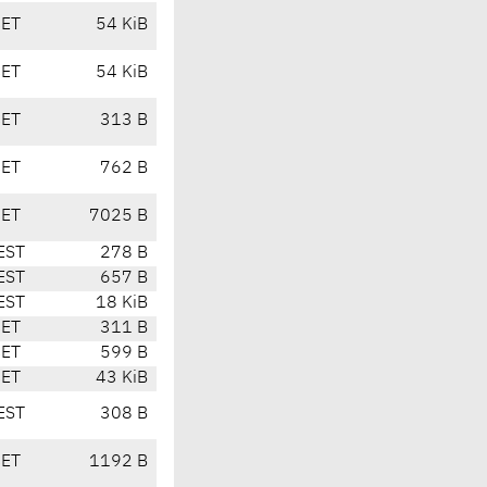
CET
54 KiB
CET
54 KiB
CET
313 B
CET
762 B
CET
7025 B
EST
278 B
EST
657 B
EST
18 KiB
CET
311 B
CET
599 B
CET
43 KiB
EST
308 B
CET
1192 B