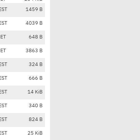
EST
1459 B
EST
4039 B
CET
648 B
CET
3863 B
EST
324 B
EST
666 B
EST
14 KiB
EST
340 B
EST
824 B
EST
25 KiB