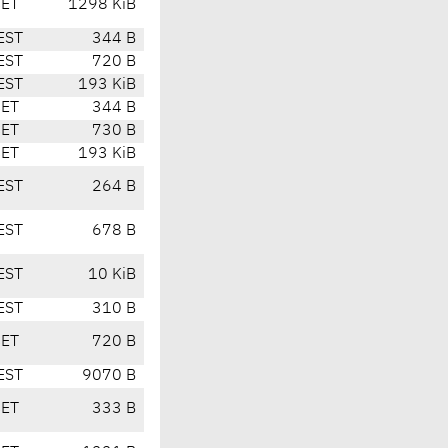
CET
1298 KiB
EST
344 B
EST
720 B
EST
193 KiB
CET
344 B
CET
730 B
CET
193 KiB
EST
264 B
EST
678 B
EST
10 KiB
EST
310 B
CET
720 B
EST
9070 B
CET
333 B