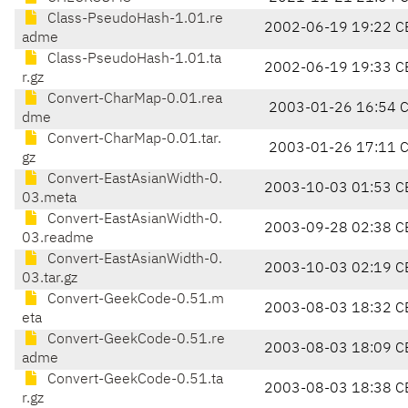
Class-PseudoHash-1.01.re
2002-06-19 19:22 C
adme
Class-PseudoHash-1.01.ta
2002-06-19 19:33 C
r.gz
Convert-CharMap-0.01.rea
2003-01-26 16:54 
dme
Convert-CharMap-0.01.tar.
2003-01-26 17:11 
gz
Convert-EastAsianWidth-0.
2003-10-03 01:53 C
03.meta
Convert-EastAsianWidth-0.
2003-09-28 02:38 C
03.readme
Convert-EastAsianWidth-0.
2003-10-03 02:19 C
03.tar.gz
Convert-GeekCode-0.51.m
2003-08-03 18:32 C
eta
Convert-GeekCode-0.51.re
2003-08-03 18:09 C
adme
Convert-GeekCode-0.51.ta
2003-08-03 18:38 C
r.gz