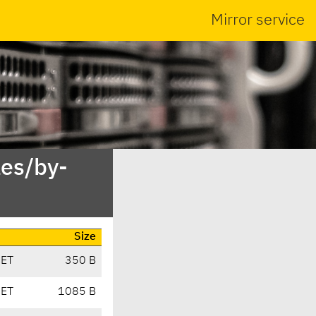
Mirror service
es/by-
Size
CET
350 B
CET
1085 B