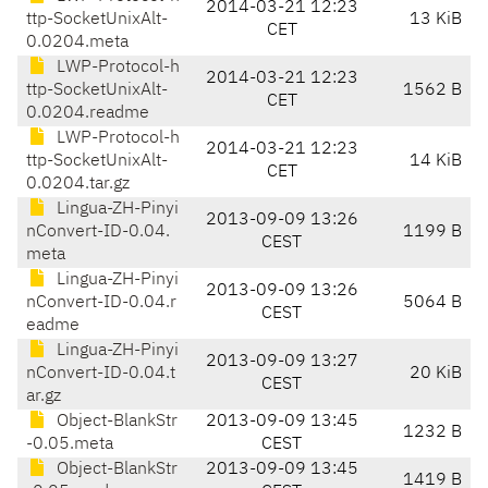
2014-03-21 12:23
ttp-SocketUnixAlt-
13 KiB
CET
0.0204.meta
LWP-Protocol-h
2014-03-21 12:23
ttp-SocketUnixAlt-
1562 B
CET
0.0204.readme
LWP-Protocol-h
2014-03-21 12:23
ttp-SocketUnixAlt-
14 KiB
CET
0.0204.tar.gz
Lingua-ZH-Pinyi
2013-09-09 13:26
nConvert-ID-0.04.
1199 B
CEST
meta
Lingua-ZH-Pinyi
2013-09-09 13:26
nConvert-ID-0.04.r
5064 B
CEST
eadme
Lingua-ZH-Pinyi
2013-09-09 13:27
nConvert-ID-0.04.t
20 KiB
CEST
ar.gz
Object-BlankStr
2013-09-09 13:45
1232 B
-0.05.meta
CEST
Object-BlankStr
2013-09-09 13:45
1419 B