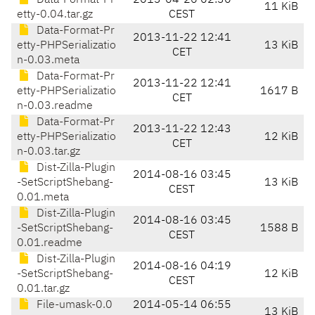
Data-Format-Pr
2013-04-26 02:30
11 KiB
etty-0.04.tar.gz
CEST
Data-Format-Pr
2013-11-22 12:41
etty-PHPSerializatio
13 KiB
CET
n-0.03.meta
Data-Format-Pr
2013-11-22 12:41
etty-PHPSerializatio
1617 B
CET
n-0.03.readme
Data-Format-Pr
2013-11-22 12:43
etty-PHPSerializatio
12 KiB
CET
n-0.03.tar.gz
Dist-Zilla-Plugin
2014-08-16 03:45
-SetScriptShebang-
13 KiB
CEST
0.01.meta
Dist-Zilla-Plugin
2014-08-16 03:45
-SetScriptShebang-
1588 B
CEST
0.01.readme
Dist-Zilla-Plugin
2014-08-16 04:19
-SetScriptShebang-
12 KiB
CEST
0.01.tar.gz
File-umask-0.0
2014-05-14 06:55
13 KiB