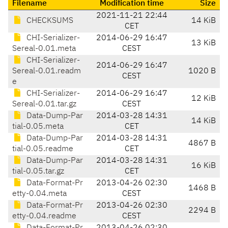
Filename
Modification time
Size
2021-11-21 22:44
CHECKSUMS
14 KiB
CET
CHI-Serializer-
2014-06-29 16:47
13 KiB
Sereal-0.01.meta
CEST
CHI-Serializer-
2014-06-29 16:47
Sereal-0.01.readm
1020 B
CEST
e
CHI-Serializer-
2014-06-29 16:47
12 KiB
Sereal-0.01.tar.gz
CEST
Data-Dump-Par
2014-03-28 14:31
14 KiB
tial-0.05.meta
CET
Data-Dump-Par
2014-03-28 14:31
4867 B
tial-0.05.readme
CET
Data-Dump-Par
2014-03-28 14:31
16 KiB
tial-0.05.tar.gz
CET
Data-Format-Pr
2013-04-26 02:30
1468 B
etty-0.04.meta
CEST
Data-Format-Pr
2013-04-26 02:30
2294 B
etty-0.04.readme
CEST