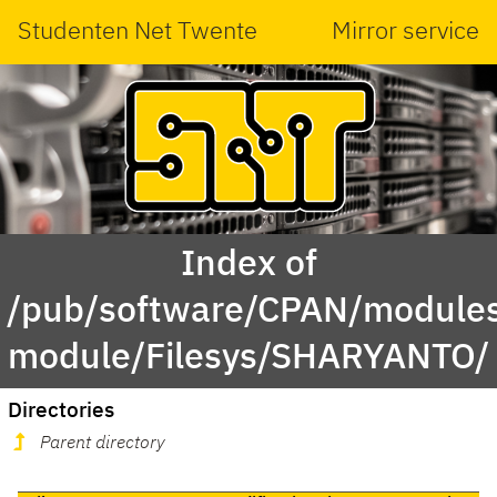
Studenten Net Twente
Mirror service
Index of
/pub/software/CPAN/modules
module/Filesys/SHARYANTO/
Directories
Parent directory