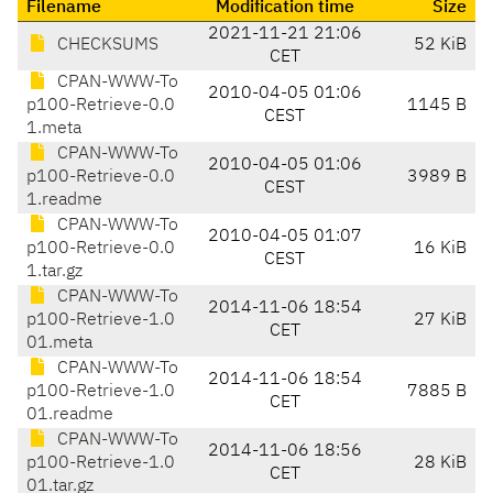
Filename
Modification time
Size
2021-11-21 21:06
CHECKSUMS
52 KiB
CET
CPAN-WWW-To
2010-04-05 01:06
p100-Retrieve-0.0
1145 B
CEST
1.meta
CPAN-WWW-To
2010-04-05 01:06
p100-Retrieve-0.0
3989 B
CEST
1.readme
CPAN-WWW-To
2010-04-05 01:07
p100-Retrieve-0.0
16 KiB
CEST
1.tar.gz
CPAN-WWW-To
2014-11-06 18:54
p100-Retrieve-1.0
27 KiB
CET
01.meta
CPAN-WWW-To
2014-11-06 18:54
p100-Retrieve-1.0
7885 B
CET
01.readme
CPAN-WWW-To
2014-11-06 18:56
p100-Retrieve-1.0
28 KiB
CET
01.tar.gz