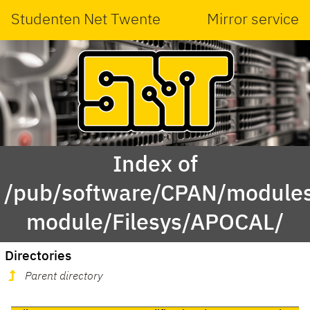
Studenten Net Twente
Mirror service
Index of
/pub/software/CPAN/modules
module/Filesys/APOCAL/
Directories
Parent directory