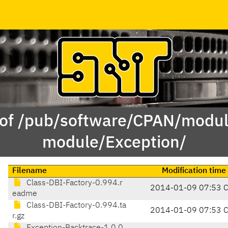
 of /pub/software/CPAN/modul
module/Exception/
Filename
Modification time
Class-DBI-Factory-0.994.r
2014-01-09 07:53 
eadme
Class-DBI-Factory-0.994.ta
2014-01-09 07:53 
r.gz