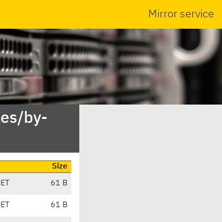
Mirror service
es/by-
Size
CET
61 B
CET
61 B