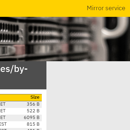
Mirror service
es/by-
Size
CET
356 B
CET
522 B
CET
6095 B
EST
815 B