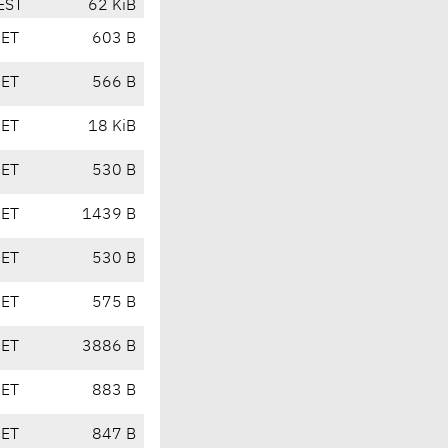
EST
62 KiB
CET
603 B
CET
566 B
CET
18 KiB
CET
530 B
CET
1439 B
CET
530 B
CET
575 B
CET
3886 B
CET
883 B
CET
847 B