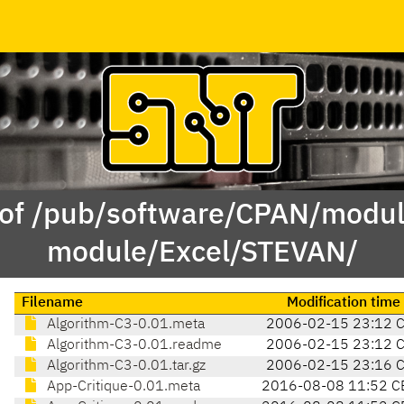
 of /pub/software/CPAN/modul
module/Excel/STEVAN/
Filename
Modification time
Algorithm-C3-0.01.meta
2006-02-15 23:12 
Algorithm-C3-0.01.readme
2006-02-15 23:12 
Algorithm-C3-0.01.tar.gz
2006-02-15 23:16 
App-Critique-0.01.meta
2016-08-08 11:52 C