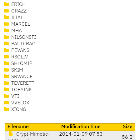
ERICH
GRAZZ
ILIAL
MARCEL
MHAT
NILSONSFJ
PAUDIRAC
PEVANS
RSOLIV
SHLOMIF
SKIM
SRVANCE
TEVERETT
TOBYINK
VTI
VVELOX
XIONG
Filename
Modification time
Size
Crypt-Mimetic-
2014-01-09 07:53
56 B