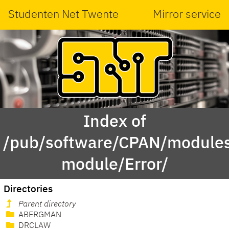
Studenten Net Twente
Mirror service
Index of
/pub/software/CPAN/modules
module/Error/
Directories
Parent directory
ABERGMAN
DRCLAW