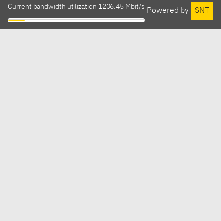
Current bandwidth utilization 1206.45 Mbit/s
Powered by
SNT