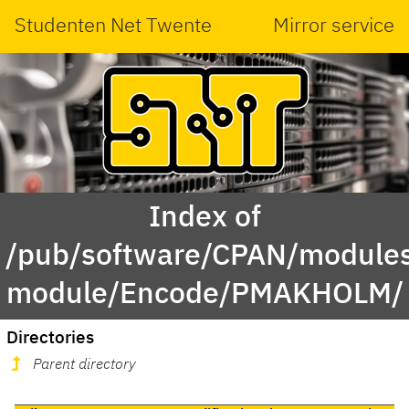
Studenten Net Twente
Mirror service
Index of
/pub/software/CPAN/modules
module/Encode/PMAKHOLM/
Directories
Parent directory