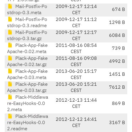
TF7-1.05.tar.gz
CEST
Mail-Postfix-Po
2009-12-17 12:14
674 B
stdrop-0.3.meta
CET
Mail-Postfix-Po
2009-12-17 11:12
1298 B
stdrop-0.3.readme
CET
Mail-Postfix-Po
2009-12-17 12:17
6084 B
stdrop-0.3.tar.gz
CET
Plack-App-Fake
2011-08-16 08:54
739 B
Apache-0.02.meta
CEST
Plack-App-Fake
2011-08-16 09:08
4992 B
Apache-0.02.tar.gz
CEST
Plack-App-Fake
2013-06-20 15:17
1451 B
Apache-0.03.meta
CEST
Plack-App-Fake
2013-06-20 15:21
7612 B
Apache-0.03.tar.gz
CEST
Plack-Middlewa
2012-12-13 11:44
re-EasyHooks-0.0
869 B
CET
2.meta
Plack-Middlewa
2012-12-12 14:41
re-EasyHooks-0.0
3167 B
CET
2.readme