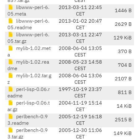
837.tar.gz
CEST
libwww-perl-6.
2013-03-11 22:45
1446 B
05.meta
CET
libwww-perl-6.
2013-01-02 20:47
2629 B
05.readme
CET
libwww-perl-6.
2013-03-11 22:47
129 KiB
05.tar.gz
CET
mylib-1.02.met
2008-06-04 13:05
370 B
a
CEST
mylib-1.02.rea
2008-05-23 14:58
704 B
dme
CEST
mylib-1.02.tar.g
2008-06-04 13:06
2107 B
z
CEST
perl-lisp-0.06.r
1997-10-19 23:37
811 B
eadme
CEST
perl-lisp-0.06.t
2004-11-19 15:14
14 KiB
ar.gz
CET
perlbench-0.9
2005-12-19 16:18
2515 B
3.readme
CET
perlbench-0.9
2005-12-30 11:06
149 KiB
3.tar.gz
CET