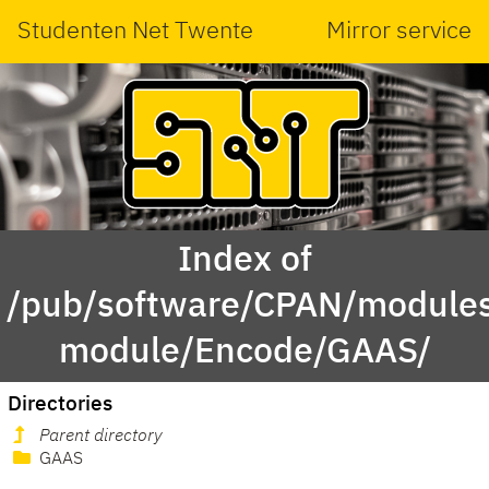
Studenten Net Twente
Mirror service
Index of
/pub/software/CPAN/modules
module/Encode/GAAS/
Directories
Parent directory
GAAS