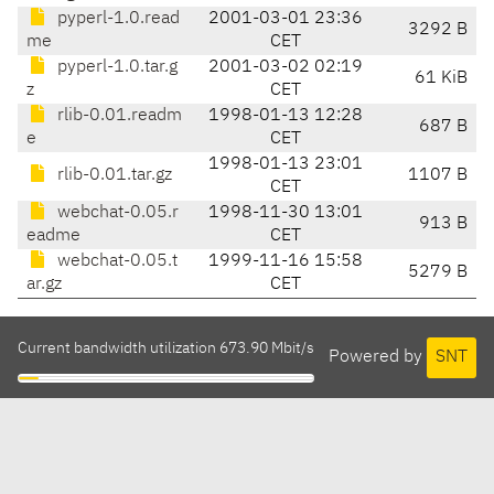
pyperl-1.0.read
2001-03-01 23:36
3292 B
me
CET
pyperl-1.0.tar.g
2001-03-02 02:19
61 KiB
z
CET
rlib-0.01.readm
1998-01-13 12:28
687 B
e
CET
1998-01-13 23:01
rlib-0.01.tar.gz
1107 B
CET
webchat-0.05.r
1998-11-30 13:01
913 B
eadme
CET
webchat-0.05.t
1999-11-16 15:58
5279 B
ar.gz
CET
Current bandwidth utilization 673.90 Mbit/s
Powered by
SNT