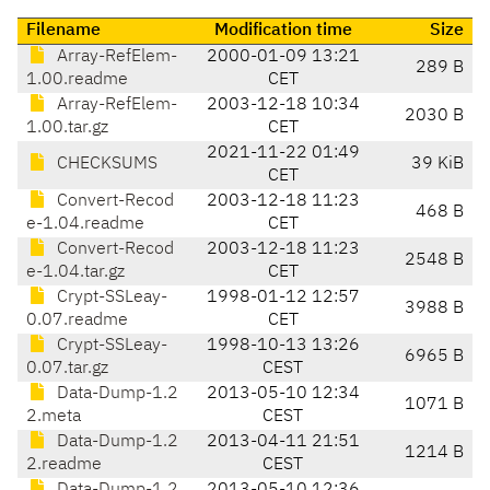
Filename
Modification time
Size
Array-RefElem-
2000-01-09 13:21
289 B
1.00.readme
CET
Array-RefElem-
2003-12-18 10:34
2030 B
1.00.tar.gz
CET
2021-11-22 01:49
CHECKSUMS
39 KiB
CET
Convert-Recod
2003-12-18 11:23
468 B
e-1.04.readme
CET
Convert-Recod
2003-12-18 11:23
2548 B
e-1.04.tar.gz
CET
Crypt-SSLeay-
1998-01-12 12:57
3988 B
0.07.readme
CET
Crypt-SSLeay-
1998-10-13 13:26
6965 B
0.07.tar.gz
CEST
Data-Dump-1.2
2013-05-10 12:34
1071 B
2.meta
CEST
Data-Dump-1.2
2013-04-11 21:51
1214 B
2.readme
CEST