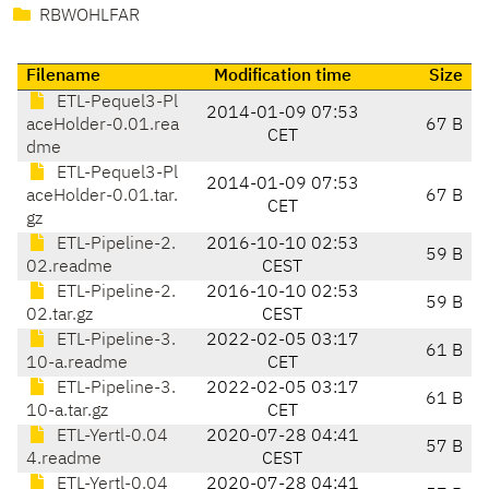
RBWOHLFAR
Filename
Modification time
Size
ETL-Pequel3-Pl
2014-01-09 07:53
aceHolder-0.01.rea
67 B
CET
dme
ETL-Pequel3-Pl
2014-01-09 07:53
aceHolder-0.01.tar.
67 B
CET
gz
ETL-Pipeline-2.
2016-10-10 02:53
59 B
02.readme
CEST
ETL-Pipeline-2.
2016-10-10 02:53
59 B
02.tar.gz
CEST
ETL-Pipeline-3.
2022-02-05 03:17
61 B
10-a.readme
CET
ETL-Pipeline-3.
2022-02-05 03:17
61 B
10-a.tar.gz
CET
ETL-Yertl-0.04
2020-07-28 04:41
57 B
4.readme
CEST
ETL-Yertl-0.04
2020-07-28 04:41