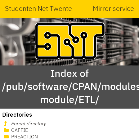
Studenten Net Twente
Mirror service
Index of
/pub/software/CPAN/modules
module/ETL/
Directories
Parent directory
GAFFIE
PREACTION