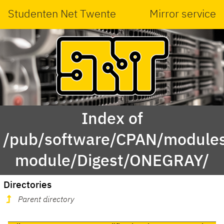
Studenten Net Twente
Mirror service
Index of
/pub/software/CPAN/modules
module/Digest/ONEGRAY/
Directories
Parent directory