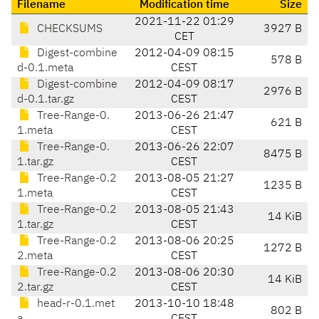
Filename
Modification time
Size
2021-11-22 01:29
CHECKSUMS
3927 B
CET
Digest-combine
2012-04-09 08:15
578 B
d-0.1.meta
CEST
Digest-combine
2012-04-09 08:17
2976 B
d-0.1.tar.gz
CEST
Tree-Range-0.
2013-06-26 21:47
621 B
1.meta
CEST
Tree-Range-0.
2013-06-26 22:07
8475 B
1.tar.gz
CEST
Tree-Range-0.2
2013-08-05 21:27
1235 B
1.meta
CEST
Tree-Range-0.2
2013-08-05 21:43
14 KiB
1.tar.gz
CEST
Tree-Range-0.2
2013-08-06 20:25
1272 B
2.meta
CEST
Tree-Range-0.2
2013-08-06 20:30
14 KiB
2.tar.gz
CEST
head-r-0.1.met
2013-10-10 18:48
802 B