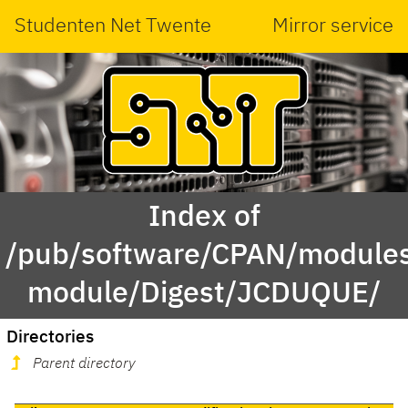
Studenten Net Twente
Mirror service
Index of
/pub/software/CPAN/modules
module/Digest/JCDUQUE/
Directories
Parent directory