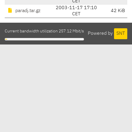
CET
2003-11-17 17:10
paradj.tar.gz
42 KiB
CET
Current bandwidth utilization 257.12 Mbit/s
Powered by
SNT