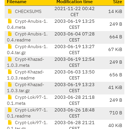
Filename
Modification time
Size
2021-11-22 00:42
CHECKSUMS
14 KiB
CET
Crypt-Anubis-1.
2003-06-19 13:25
249 B
0.4.meta
CEST
Crypt-Anubis-1.
2003-06-04 07:28
664 B
0.4.readme
CEST
Crypt-Anubis-1.
2003-06-19 13:27
67 KiB
0.4.tar.gz
CEST
Crypt-Khazad-
2003-06-19 12:54
249 B
1.0.3.meta
CEST
Crypt-Khazad-
2003-06-03 13:50
656 B
1.0.3.readme
CEST
Crypt-Khazad-
2003-06-19 13:23
41 KiB
1.0.3.tar.gz
CEST
Crypt-Loki97-1.
2003-06-28 21:18
249 B
0.1.meta
CEST
Crypt-Loki97-1.
2003-06-26 18:48
710 B
0.1.readme
CEST
Crypt-Loki97-1.
2003-06-28 21:21
40 KiB