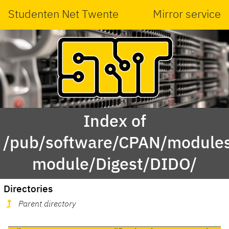
Studenten Net Twente
Mirror service
Index of
/pub/software/CPAN/modules
module/Digest/DIDO/
Directories
Parent directory