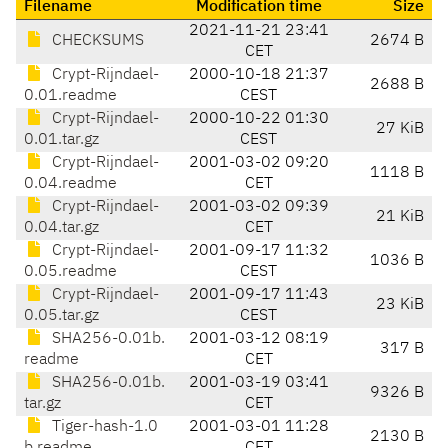
Filename
Modification time
Size
2021-11-21 23:41
CHECKSUMS
2674 B
CET
Crypt-Rijndael-
2000-10-18 21:37
2688 B
0.01.readme
CEST
Crypt-Rijndael-
2000-10-22 01:30
27 KiB
0.01.tar.gz
CEST
Crypt-Rijndael-
2001-03-02 09:20
1118 B
0.04.readme
CET
Crypt-Rijndael-
2001-03-02 09:39
21 KiB
0.04.tar.gz
CET
Crypt-Rijndael-
2001-09-17 11:32
1036 B
0.05.readme
CEST
Crypt-Rijndael-
2001-09-17 11:43
23 KiB
0.05.tar.gz
CEST
SHA256-0.01b.
2001-03-12 08:19
317 B
readme
CET
SHA256-0.01b.
2001-03-19 03:41
9326 B
tar.gz
CET
Tiger-hash-1.0
2001-03-01 11:28
2130 B