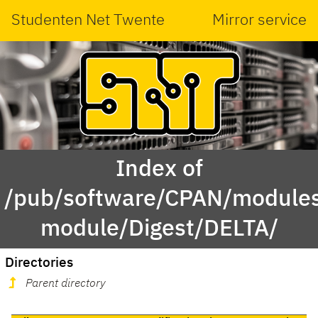
Studenten Net Twente
Mirror service
Index of
/pub/software/CPAN/modules
module/Digest/DELTA/
Directories
Parent directory