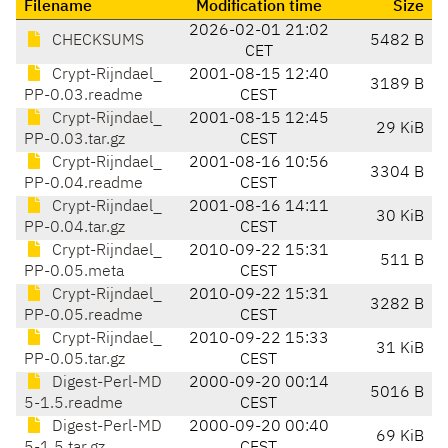
Filename
Modification time
Size
2026-02-01 21:02
CHECKSUMS
5482 B
CET
Crypt-Rijndael_
2001-08-15 12:40
3189 B
PP-0.03.readme
CEST
Crypt-Rijndael_
2001-08-15 12:45
29 KiB
PP-0.03.tar.gz
CEST
Crypt-Rijndael_
2001-08-16 10:56
3304 B
PP-0.04.readme
CEST
Crypt-Rijndael_
2001-08-16 14:11
30 KiB
PP-0.04.tar.gz
CEST
Crypt-Rijndael_
2010-09-22 15:31
511 B
PP-0.05.meta
CEST
Crypt-Rijndael_
2010-09-22 15:31
3282 B
PP-0.05.readme
CEST
Crypt-Rijndael_
2010-09-22 15:33
31 KiB
PP-0.05.tar.gz
CEST
Digest-Perl-MD
2000-09-20 00:14
5016 B
5-1.5.readme
CEST
Digest-Perl-MD
2000-09-20 00:40
69 KiB