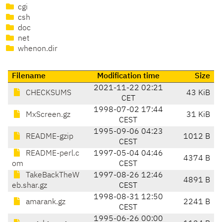
cgi
csh
doc
net
whenon.dir
Filename
Modification time
Size
2021-11-22 02:21
CHECKSUMS
43 KiB
CET
1998-07-02 17:44
MxScreen.gz
31 KiB
CEST
1995-09-06 04:23
README-gzip
1012 B
CEST
README-perl.c
1997-05-04 04:46
4374 B
om
CEST
TakeBackTheW
1997-08-26 12:46
4891 B
eb.shar.gz
CEST
1998-08-31 12:50
amarank.gz
2241 B
CEST
1995-06-26 00:00