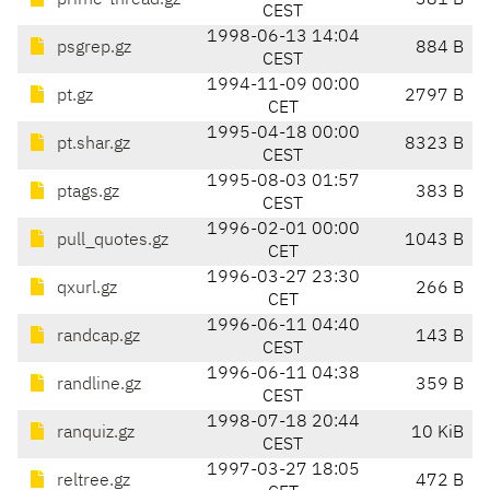
prime-thread.gz
381 B
CEST
1998-06-13 14:04
psgrep.gz
884 B
CEST
1994-11-09 00:00
pt.gz
2797 B
CET
1995-04-18 00:00
pt.shar.gz
8323 B
CEST
1995-08-03 01:57
ptags.gz
383 B
CEST
1996-02-01 00:00
pull_quotes.gz
1043 B
CET
1996-03-27 23:30
qxurl.gz
266 B
CET
1996-06-11 04:40
randcap.gz
143 B
CEST
1996-06-11 04:38
randline.gz
359 B
CEST
1998-07-18 20:44
ranquiz.gz
10 KiB
CEST
1997-03-27 18:05
reltree.gz
472 B