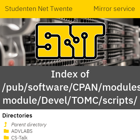
Studenten Net Twente
Mirror service
Index of
/pub/software/CPAN/modules
module/Devel/TOMC/scripts/
Directories
Parent directory
ADVLABS
CS-Talk