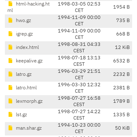
html-hacking.ht
1998-03-05 02:53
1954 B
ml
CET
1994-11-09 00:00
hwo.gz
735 B
CET
1994-11-09 00:00
igrep.gz
668 B
CET
1998-08-31 04:33
index.html
12 KiB
CEST
1998-07-18 13:13
keepalive.gz
6532 B
CEST
1996-03-29 21:51
latro.gz
2232 B
CET
1996-03-30 12:32
latro.html
2381 B
CET
1998-07-27 16:58
lexmorph.gz
1789 B
CEST
1998-07-27 14:22
lst.gz
1335 B
CEST
1994-10-23 00:00
man.shar.gz
50 KiB
CET