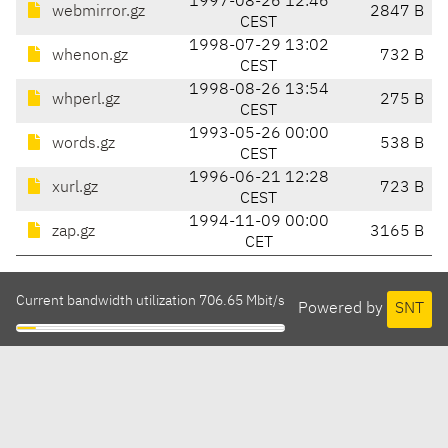
1997-08-26 12:46
webmirror.gz
2847 B
CEST
1998-07-29 13:02
whenon.gz
732 B
CEST
1998-08-26 13:54
whperl.gz
275 B
CEST
1993-05-26 00:00
words.gz
538 B
CEST
1996-06-21 12:28
xurl.gz
723 B
CEST
1994-11-09 00:00
zap.gz
3165 B
CET
Current bandwidth utilization 706.65 Mbit/s
Powered by
SNT