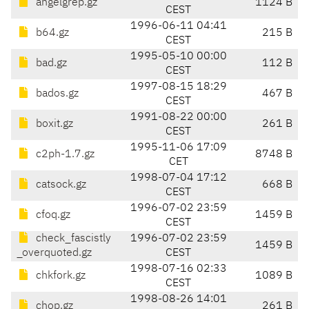
angelgrep.gz
1124 B
CEST
1996-06-11 04:41
b64.gz
215 B
CEST
1995-05-10 00:00
bad.gz
112 B
CEST
1997-08-15 18:29
bados.gz
467 B
CEST
1991-08-22 00:00
boxit.gz
261 B
CEST
1995-11-06 17:09
c2ph-1.7.gz
8748 B
CET
1998-07-04 17:12
catsock.gz
668 B
CEST
1996-07-02 23:59
cfoq.gz
1459 B
CEST
check_fascistly
1996-07-02 23:59
1459 B
_overquoted.gz
CEST
1998-07-16 02:33
chkfork.gz
1089 B
CEST
1998-08-26 14:01
chop.gz
261 B