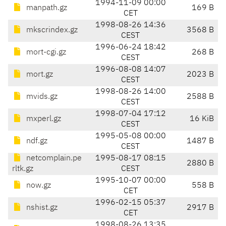
1994-11-09 00:00
manpath.gz
169 B
CET
1998-08-26 14:36
mkscrindex.gz
3568 B
CEST
1996-06-24 18:42
mort-cgi.gz
268 B
CEST
1996-08-08 14:07
mort.gz
2023 B
CEST
1998-08-26 14:00
mvids.gz
2588 B
CEST
1998-07-04 17:12
mxperl.gz
16 KiB
CEST
1995-05-08 00:00
ndf.gz
1487 B
CEST
netcomplain.pe
1995-08-17 08:15
2880 B
rltk.gz
CEST
1995-10-07 00:00
now.gz
558 B
CET
1996-02-15 05:37
nshist.gz
2917 B
CET
1998-08-26 13:35