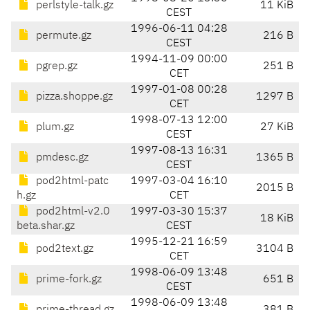
perlstyle-talk.gz
11 KiB
CEST
1996-06-11 04:28
permute.gz
216 B
CEST
1994-11-09 00:00
pgrep.gz
251 B
CET
1997-01-08 00:28
pizza.shoppe.gz
1297 B
CET
1998-07-13 12:00
plum.gz
27 KiB
CEST
1997-08-13 16:31
pmdesc.gz
1365 B
CEST
pod2html-patc
1997-03-04 16:10
2015 B
h.gz
CET
pod2html-v2.0
1997-03-30 15:37
18 KiB
beta.shar.gz
CEST
1995-12-21 16:59
pod2text.gz
3104 B
CET
1998-06-09 13:48
prime-fork.gz
651 B
CEST
1998-06-09 13:48