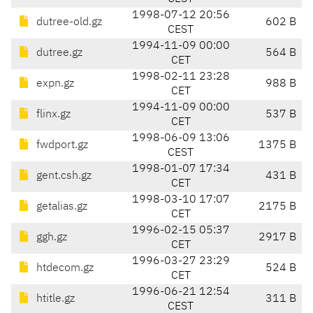
1998-07-12 20:56
dutree-old.gz
602 B
CEST
1994-11-09 00:00
dutree.gz
564 B
CET
1998-02-11 23:28
expn.gz
988 B
CET
1994-11-09 00:00
flinx.gz
537 B
CET
1998-06-09 13:06
fwdport.gz
1375 B
CEST
1998-01-07 17:34
gent.csh.gz
431 B
CET
1998-03-10 17:07
getalias.gz
2175 B
CET
1996-02-15 05:37
ggh.gz
2917 B
CET
1996-03-27 23:29
htdecom.gz
524 B
CET
1996-06-21 12:54
htitle.gz
311 B
CEST