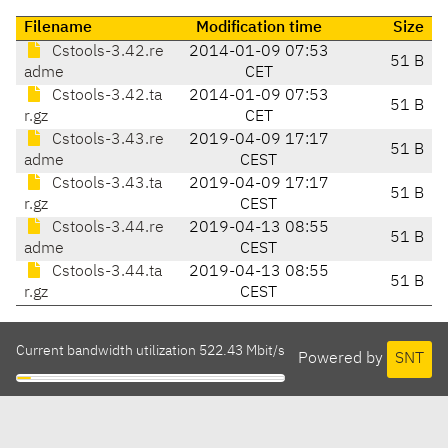
Filename
Modification time
Size
Cstools-3.42.re
2014-01-09 07:53
51 B
adme
CET
Cstools-3.42.ta
2014-01-09 07:53
51 B
r.gz
CET
Cstools-3.43.re
2019-04-09 17:17
51 B
adme
CEST
Cstools-3.43.ta
2019-04-09 17:17
51 B
r.gz
CEST
Cstools-3.44.re
2019-04-13 08:55
51 B
adme
CEST
Cstools-3.44.ta
2019-04-13 08:55
51 B
r.gz
CEST
Current bandwidth utilization 522.43 Mbit/s
Powered by
SNT