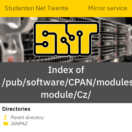
Studenten Net Twente
Mirror service
Index of
/pub/software/CPAN/modules
module/Cz/
Directories
Parent directory
JANPAZ