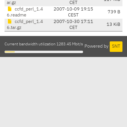
ar.gz
CET
ccfd_perl_1.4
2007-10-09 19:15
739 B
6.readme
CEST
ccfd_perl_1.4
2007-10-30 17:11
13 KiB
6.tar.gz
CET
Current bandwidth utilization 1283.45 Mbit/s
Powered by
SNT