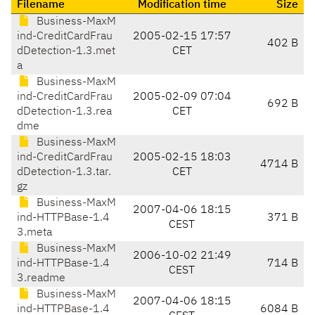
Filename
Modification time
Size
Business-MaxM
ind-CreditCardFrau
2005-02-15 17:57
402 B
dDetection-1.3.met
CET
a
Business-MaxM
ind-CreditCardFrau
2005-02-09 07:04
692 B
dDetection-1.3.rea
CET
dme
Business-MaxM
ind-CreditCardFrau
2005-02-15 18:03
4714 B
dDetection-1.3.tar.
CET
gz
Business-MaxM
2007-04-06 18:15
ind-HTTPBase-1.4
371 B
CEST
3.meta
Business-MaxM
2006-10-02 21:49
ind-HTTPBase-1.4
714 B
CEST
3.readme
Business-MaxM
2007-04-06 18:15
ind-HTTPBase-1.4
6084 B