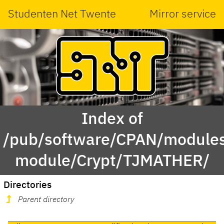
Studenten Net Twente
Mirror service
Index of
/pub/software/CPAN/modules
module/Crypt/TJMATHER/
Directories
Parent directory