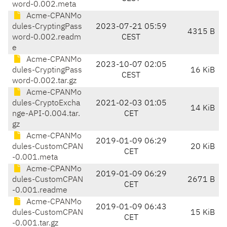
word-0.002.meta
Acme-CPANMo
dules-CryptingPass
2023-07-21 05:59
4315 B
word-0.002.readm
CEST
e
Acme-CPANMo
2023-10-07 02:05
dules-CryptingPass
16 KiB
CEST
word-0.002.tar.gz
Acme-CPANMo
dules-CryptoExcha
2021-02-03 01:05
14 KiB
nge-API-0.004.tar.
CET
gz
Acme-CPANMo
2019-01-09 06:29
dules-CustomCPAN
20 KiB
CET
-0.001.meta
Acme-CPANMo
2019-01-09 06:29
dules-CustomCPAN
2671 B
CET
-0.001.readme
Acme-CPANMo
2019-01-09 06:43
dules-CustomCPAN
15 KiB
CET
-0.001.tar.gz