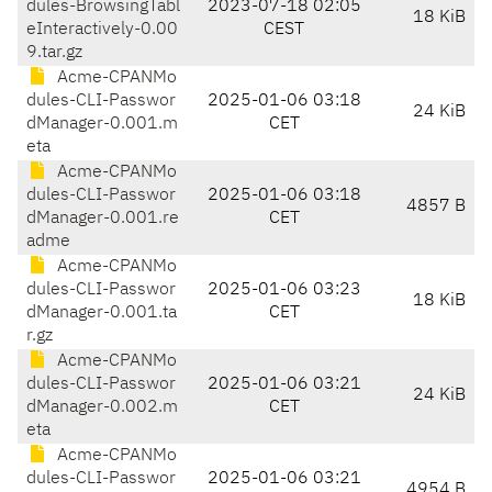
dules-BrowsingTabl
2023-07-18 02:05
18 KiB
eInteractively-0.00
CEST
9.tar.gz
Acme-CPANMo
dules-CLI-Passwor
2025-01-06 03:18
24 KiB
dManager-0.001.m
CET
eta
Acme-CPANMo
dules-CLI-Passwor
2025-01-06 03:18
4857 B
dManager-0.001.re
CET
adme
Acme-CPANMo
dules-CLI-Passwor
2025-01-06 03:23
18 KiB
dManager-0.001.ta
CET
r.gz
Acme-CPANMo
dules-CLI-Passwor
2025-01-06 03:21
24 KiB
dManager-0.002.m
CET
eta
Acme-CPANMo
dules-CLI-Passwor
2025-01-06 03:21
4954 B