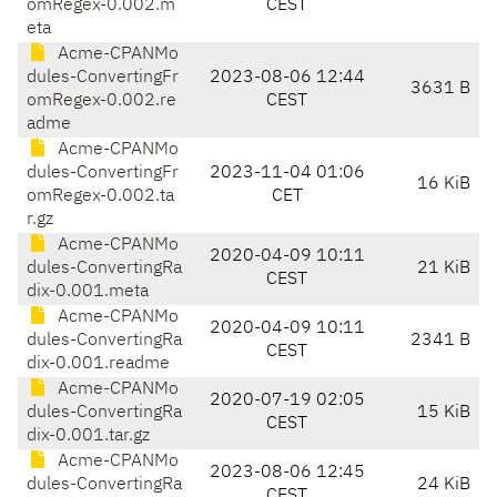
omRegex-0.002.m
CEST
eta
Acme-CPANMo
dules-ConvertingFr
2023-08-06 12:44
3631 B
omRegex-0.002.re
CEST
adme
Acme-CPANMo
dules-ConvertingFr
2023-11-04 01:06
16 KiB
omRegex-0.002.ta
CET
r.gz
Acme-CPANMo
2020-04-09 10:11
dules-ConvertingRa
21 KiB
CEST
dix-0.001.meta
Acme-CPANMo
2020-04-09 10:11
dules-ConvertingRa
2341 B
CEST
dix-0.001.readme
Acme-CPANMo
2020-07-19 02:05
dules-ConvertingRa
15 KiB
CEST
dix-0.001.tar.gz
Acme-CPANMo
2023-08-06 12:45
dules-ConvertingRa
24 KiB
CEST