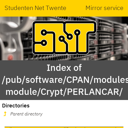
Studenten Net Twente
Mirror service
Index of
/pub/software/CPAN/modules
module/Crypt/PERLANCAR/
Directories
Parent directory