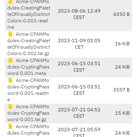
Acme-CPANMo
dules-CreatingPalet
2023-08-06 12:49
teOfVisuallyDistinct
4350 B
CEST
Colors-0.002.read
me
Acme-CPANMo
dules-CreatingPalet
2023-11-09 01:05
16 KiB
teOfVisuallyDistinct
CET
Colors-0.002.tar.gz
Acme-CPANMo
2023-06-15 03:51
dules-CryptingPass
24 KiB
CEST
word-0.001.meta
Acme-CPANMo
dules-CryptingPass
2023-06-15 03:51
3557 B
word-0.001.readm
CEST
e
Acme-CPANMo
2023-07-21 04:52
dules-CryptingPass
15 KiB
CEST
word-0.001.tar.gz
Acme-CPANMo
2023-07-21 05:59
dules-CryptingPass
24 KiB
CEST