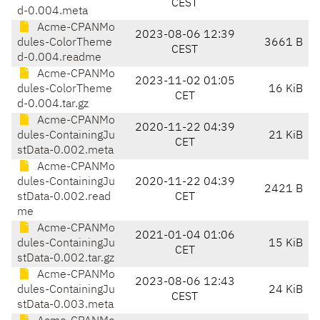
CEST
d-0.004.meta
Acme-CPANMo
2023-08-06 12:39
dules-ColorTheme
3661 B
CEST
d-0.004.readme
Acme-CPANMo
2023-11-02 01:05
dules-ColorTheme
16 KiB
CET
d-0.004.tar.gz
Acme-CPANMo
2020-11-22 04:39
dules-ContainingJu
21 KiB
CET
stData-0.002.meta
Acme-CPANMo
dules-ContainingJu
2020-11-22 04:39
2421 B
stData-0.002.read
CET
me
Acme-CPANMo
2021-01-04 01:06
dules-ContainingJu
15 KiB
CET
stData-0.002.tar.gz
Acme-CPANMo
2023-08-06 12:43
dules-ContainingJu
24 KiB
CEST
stData-0.003.meta