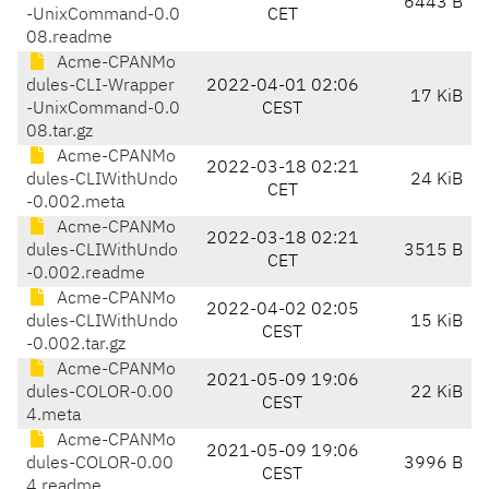
6443 B
-UnixCommand-0.0
CET
08.readme
Acme-CPANMo
dules-CLI-Wrapper
2022-04-01 02:06
17 KiB
-UnixCommand-0.0
CEST
08.tar.gz
Acme-CPANMo
2022-03-18 02:21
dules-CLIWithUndo
24 KiB
CET
-0.002.meta
Acme-CPANMo
2022-03-18 02:21
dules-CLIWithUndo
3515 B
CET
-0.002.readme
Acme-CPANMo
2022-04-02 02:05
dules-CLIWithUndo
15 KiB
CEST
-0.002.tar.gz
Acme-CPANMo
2021-05-09 19:06
dules-COLOR-0.00
22 KiB
CEST
4.meta
Acme-CPANMo
2021-05-09 19:06
dules-COLOR-0.00
3996 B
CEST
4.readme