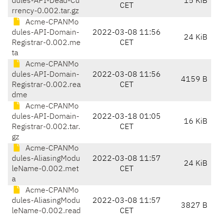
dules-API-Dead-Cu
15 KiB
CET
rrency-0.002.tar.gz
Acme-CPANMo
dules-API-Domain-
2022-03-08 11:56
24 KiB
Registrar-0.002.me
CET
ta
Acme-CPANMo
dules-API-Domain-
2022-03-08 11:56
4159 B
Registrar-0.002.rea
CET
dme
Acme-CPANMo
dules-API-Domain-
2022-03-18 01:05
16 KiB
Registrar-0.002.tar.
CET
gz
Acme-CPANMo
dules-AliasingModu
2022-03-08 11:57
24 KiB
leName-0.002.met
CET
a
Acme-CPANMo
dules-AliasingModu
2022-03-08 11:57
3827 B
leName-0.002.read
CET