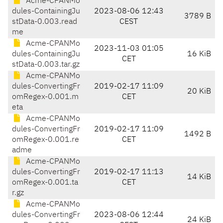
Acme-CPANMo
dules-ContainingJu
2023-08-06 12:43
3789 B
stData-0.003.read
CEST
me
Acme-CPANMo
2023-11-03 01:05
dules-ContainingJu
16 KiB
CET
stData-0.003.tar.gz
Acme-CPANMo
dules-ConvertingFr
2019-02-17 11:09
20 KiB
omRegex-0.001.m
CET
eta
Acme-CPANMo
dules-ConvertingFr
2019-02-17 11:09
1492 B
omRegex-0.001.re
CET
adme
Acme-CPANMo
dules-ConvertingFr
2019-02-17 11:13
14 KiB
omRegex-0.001.ta
CET
r.gz
Acme-CPANMo
dules-ConvertingFr
2023-08-06 12:44
24 KiB