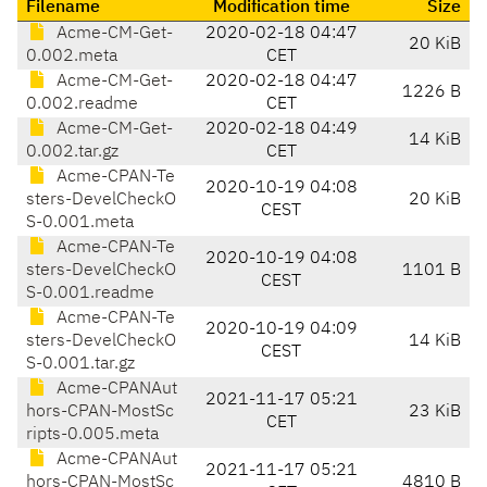
Filename
Modification time
Size
Acme-CM-Get-
2020-02-18 04:47
20 KiB
0.002.meta
CET
Acme-CM-Get-
2020-02-18 04:47
1226 B
0.002.readme
CET
Acme-CM-Get-
2020-02-18 04:49
14 KiB
0.002.tar.gz
CET
Acme-CPAN-Te
2020-10-19 04:08
sters-DevelCheckO
20 KiB
CEST
S-0.001.meta
Acme-CPAN-Te
2020-10-19 04:08
sters-DevelCheckO
1101 B
CEST
S-0.001.readme
Acme-CPAN-Te
2020-10-19 04:09
sters-DevelCheckO
14 KiB
CEST
S-0.001.tar.gz
Acme-CPANAut
2021-11-17 05:21
hors-CPAN-MostSc
23 KiB
CET
ripts-0.005.meta
Acme-CPANAut
2021-11-17 05:21
hors-CPAN-MostSc
4810 B