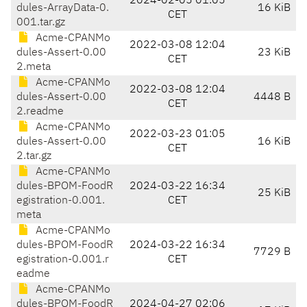
2024-02-05 01:05
dules-ArrayData-0.
16 KiB
CET
001.tar.gz
Acme-CPANMo
2022-03-08 12:04
dules-Assert-0.00
23 KiB
CET
2.meta
Acme-CPANMo
2022-03-08 12:04
dules-Assert-0.00
4448 B
CET
2.readme
Acme-CPANMo
2022-03-23 01:05
dules-Assert-0.00
16 KiB
CET
2.tar.gz
Acme-CPANMo
dules-BPOM-FoodR
2024-03-22 16:34
25 KiB
egistration-0.001.
CET
meta
Acme-CPANMo
dules-BPOM-FoodR
2024-03-22 16:34
7729 B
egistration-0.001.r
CET
eadme
Acme-CPANMo
dules-BPOM-FoodR
2024-04-27 02:06