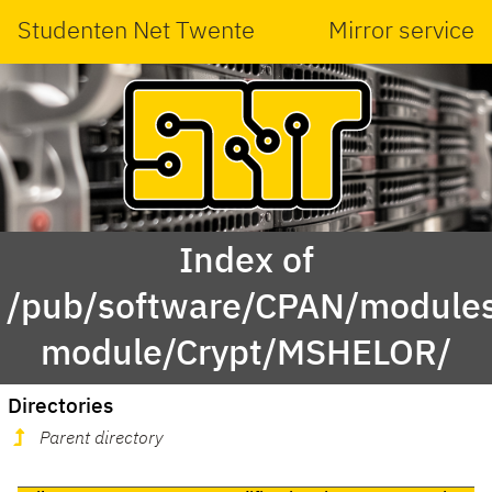
Studenten Net Twente
Mirror service
Index of
/pub/software/CPAN/modules
module/Crypt/MSHELOR/
Directories
Parent directory