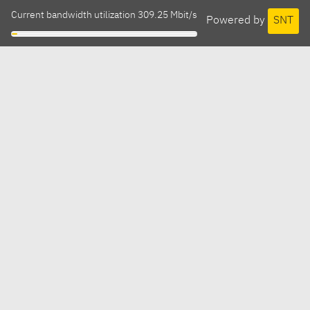
Current bandwidth utilization 309.25 Mbit/s
Powered by
SNT