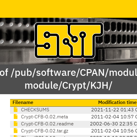
 of /pub/software/CPAN/modul
module/Crypt/KJH/
Filename
Modification time
CHECKSUMS
2021-11-22 01:43 
Crypt-CFB-0.02.meta
2011-02-04 10:57 
Crypt-CFB-0.02.readme
2002-06-30 22:35 
Crypt-CFB-0.02.tar.gz
2011-02-04 10:56 