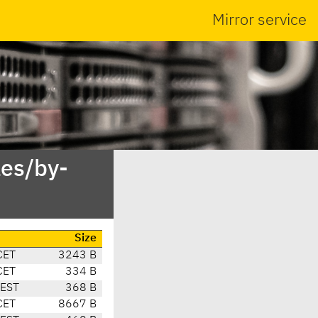
Mirror service
es/by-
Size
CET
3243 B
CET
334 B
CEST
368 B
CET
8667 B