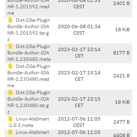
Bundle-Author-IOA
2020-06-08 01:33
2401 B
NR-1.201592.read
CEST
me
Dist-Zilla-Plugin
Bundle-Author-IOA
2020-06-08 01:34
18 KiB
NR-1.201592.tar.g
CEST
z
Dist-Zilla-Plugin
2023-02-17 23:14
Bundle-Author-IOA
8177 B
CET
NR-1.230480.meta
Dist-Zilla-Plugin
Bundle-Author-IOA
2023-02-17 23:14
2421 B
NR-1.230480.read
CET
me
Dist-Zilla-Plugin
Bundle-Author-IOA
2023-02-17 23:15
18 KiB
NR-1.230480.tar.g
CET
z
Linux-AtaSmart
2012-07-06 11:05
2477 B
-1.0.3.meta
CEST
Linux-AtaSmart
2012-07-06 11:05
4408 B