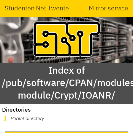
Studenten Net Twente
Mirror service
Index of
/pub/software/CPAN/modules
module/Crypt/IOANR/
Directories
Parent directory