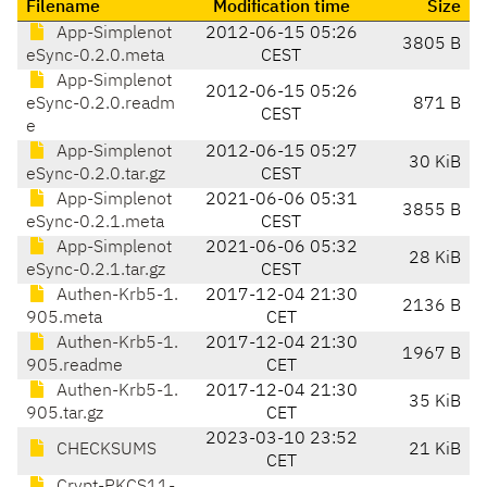
Filename
Modification time
Size
App-Simplenot
2012-06-15 05:26
3805 B
eSync-0.2.0.meta
CEST
App-Simplenot
2012-06-15 05:26
eSync-0.2.0.readm
871 B
CEST
e
App-Simplenot
2012-06-15 05:27
30 KiB
eSync-0.2.0.tar.gz
CEST
App-Simplenot
2021-06-06 05:31
3855 B
eSync-0.2.1.meta
CEST
App-Simplenot
2021-06-06 05:32
28 KiB
eSync-0.2.1.tar.gz
CEST
Authen-Krb5-1.
2017-12-04 21:30
2136 B
905.meta
CET
Authen-Krb5-1.
2017-12-04 21:30
1967 B
905.readme
CET
Authen-Krb5-1.
2017-12-04 21:30
35 KiB
905.tar.gz
CET
2023-03-10 23:52
CHECKSUMS
21 KiB
CET