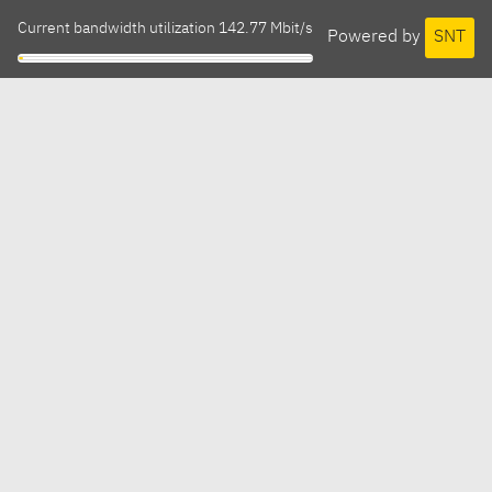
Current bandwidth utilization 142.77 Mbit/s
Powered by
SNT