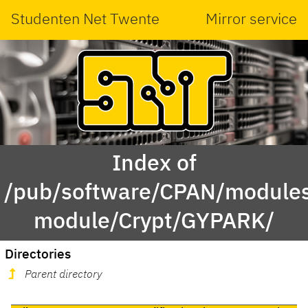
Studenten Net Twente
Mirror service
Index of
/pub/software/CPAN/modules
module/Crypt/GYPARK/
Directories
Parent directory