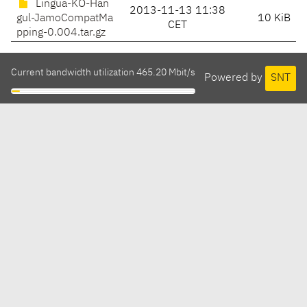
Lingua-KO-Han
2013-11-13 11:38
gul-JamoCompatMa
10 KiB
CET
pping-0.004.tar.gz
Current bandwidth utilization 465.20 Mbit/s
Powered by
SNT