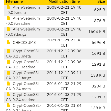
Filename
Modification time
Size
Alien-Selenium
2008-02-21 19:40
625 B
-0.09.meta
CET
Alien-Selenium
2008-02-21 19:40
876 B
-0.09.readme
CET
Alien-Selenium
2008-02-21 19:48
1604 KiB
-0.09.tar.gz
CET
2021-11-21 23:36
CHECKSUMS
6696 B
CET
Crypt-OpenSSL-
2011-12-12 09:06
1691 B
CA-0.23.meta
CET
Crypt-OpenSSL-
2011-12-12 09:06
1291 B
CA-0.23.readme
CET
Crypt-OpenSSL-
2011-12-12 09:11
138 KiB
CA-0.23.tar.gz
CET
Crypt-OpenSSL-
2016-01-03 21:29
3204 B
CA-0.24.meta
CET
Crypt-OpenSSL-
2016-01-03 21:29
1291 B
CA-0.24.readme
CET
Crypt-OpenSSL-
2016-01-03 21:34
138 KiB