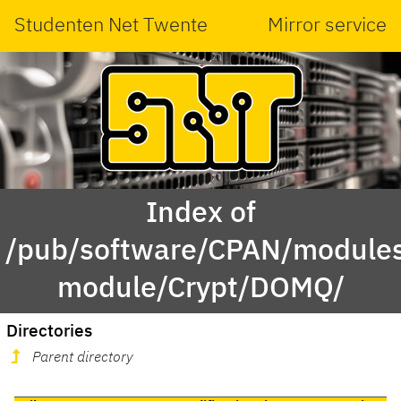
Studenten Net Twente
Mirror service
Index of
/pub/software/CPAN/modules
module/Crypt/DOMQ/
Directories
Parent directory