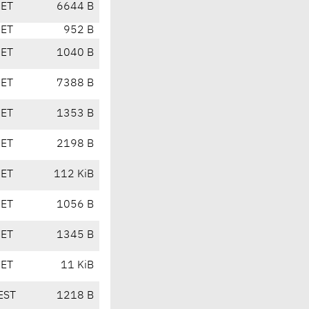
CET
6644 B
CET
952 B
CET
1040 B
CET
7388 B
CET
1353 B
CET
2198 B
CET
112 KiB
CET
1056 B
CET
1345 B
CET
11 KiB
EST
1218 B