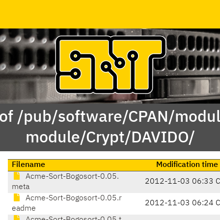
 of /pub/software/CPAN/modul
module/Crypt/DAVIDO/
Filename
Modification time
Acme-Sort-Bogosort-0.05.
2012-11-03 06:33 
meta
Acme-Sort-Bogosort-0.05.r
2012-11-03 06:24 
eadme