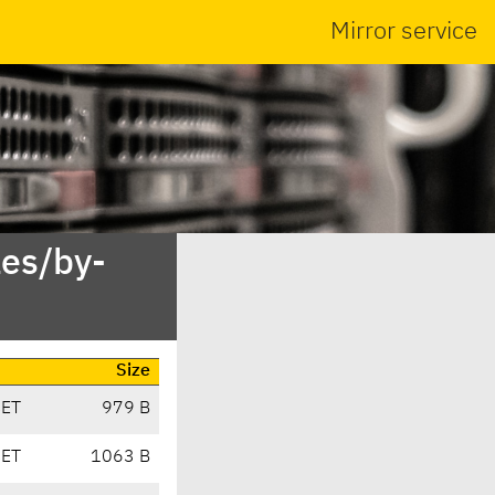
Mirror service
es/by-
Size
CET
979 B
CET
1063 B