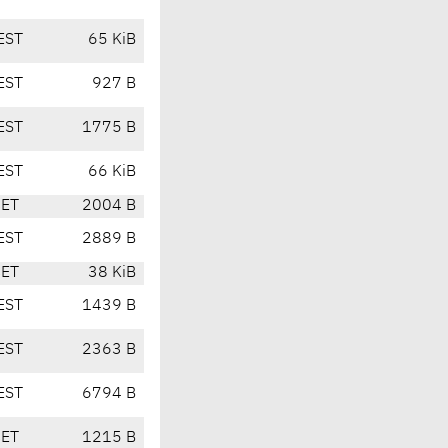
EST
65 KiB
EST
927 B
EST
1775 B
EST
66 KiB
CET
2004 B
EST
2889 B
CET
38 KiB
EST
1439 B
EST
2363 B
EST
6794 B
CET
1215 B