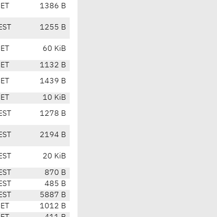
CET
1386 B
EST
1255 B
CET
60 KiB
CET
1132 B
CET
1439 B
CET
10 KiB
EST
1278 B
EST
2194 B
EST
20 KiB
EST
870 B
EST
485 B
EST
5887 B
CET
1012 B