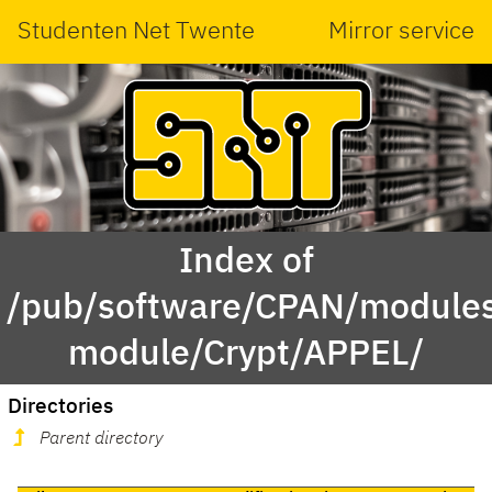
Studenten Net Twente
Mirror service
Index of
/pub/software/CPAN/modules
module/Crypt/APPEL/
Directories
Parent directory