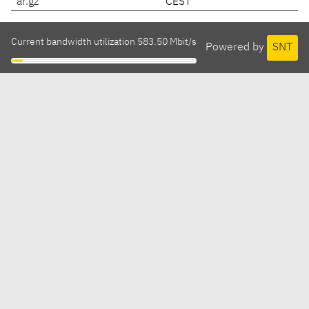
ar.gz
CEST
Current bandwidth utilization 583.50 Mbit/s
Powered by
SNT