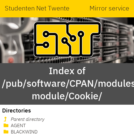
Studenten Net Twente
Mirror service
Index of
/pub/software/CPAN/modules
module/Cookie/
Directories
Parent directory
AGENT
BLACKWIND