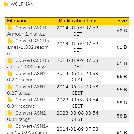
WOLFMAN
Filename
Modification time
Size
Convert-ASCII-
2014-01-09 07:53
62 B
Armour-1.4.tar.gz
CET
Convert-ASCIIn
2014-01-09 07:53
ames-1.002.readm
61 B
CET
e
Convert-ASCIIn
2014-01-09 07:53
61 B
ames-1.002.tar.gz
CET
Convert-ASN1-
2014-06-25 20:53
55 B
0.27.readme
CEST
Convert-ASN1-
2014-06-25 20:53
55 B
0.27.tar.gz
CEST
Convert-ASN1-
2023-08-08 00:54
58 B
0.34.readme
CEST
Convert-ASN1-
2023-08-08 00:54
58 B
0.34.tar.gz
CEST
Convert-ASN1-
2014-01-09 07:53
asn1c-0.07.readm
61 B