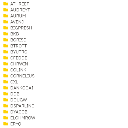
ATHREEF
AUDREYT
AURUM
AVENJ
BIGPRESH
BKB
BORISD
BTROTT
BYUTRG
CFEDDE
CHRWIN
COLINK
CORNELIUS
CXL
DANKOGAI
DDB
DOUGW
DSPARLING
DYACOB
ELOHMROW
ERYQ