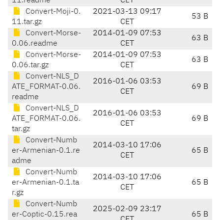
11.readme
CET
Convert-Moji-0.
2021-03-13 09:17
53 B
11.tar.gz
CET
Convert-Morse-
2014-01-09 07:53
63 B
0.06.readme
CET
Convert-Morse-
2014-01-09 07:53
63 B
0.06.tar.gz
CET
Convert-NLS_D
2016-01-06 03:53
ATE_FORMAT-0.06.
69 B
CET
readme
Convert-NLS_D
2016-01-06 03:53
ATE_FORMAT-0.06.
69 B
CET
tar.gz
Convert-Numb
2014-03-10 17:06
er-Armenian-0.1.re
65 B
CET
adme
Convert-Numb
2014-03-10 17:06
er-Armenian-0.1.ta
65 B
CET
r.gz
Convert-Numb
2025-02-09 23:17
er-Coptic-0.15.rea
65 B
CET