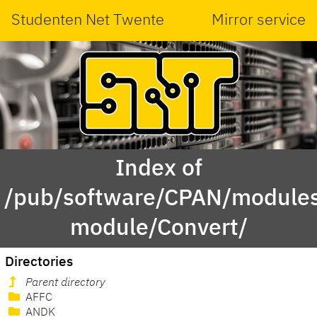
Studenten Net Twente
Mirror service
Index of
/pub/software/CPAN/modules
module/Convert/
Directories
Parent directory
AFFC
ANDK