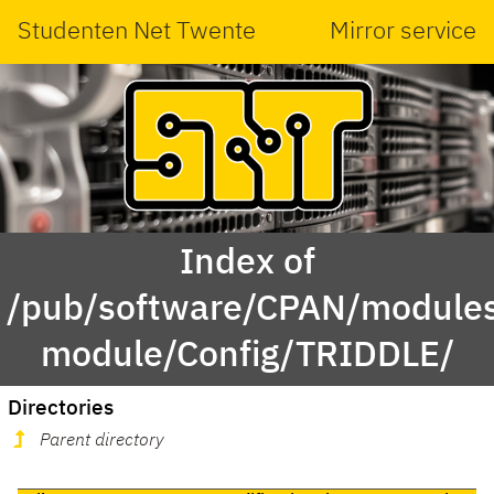
Studenten Net Twente
Mirror service
Index of
/pub/software/CPAN/modules
module/Config/TRIDDLE/
Directories
Parent directory