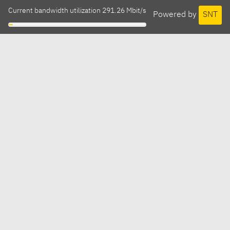
Current bandwidth utilization 291.26 Mbit/s
Powered by
SNT